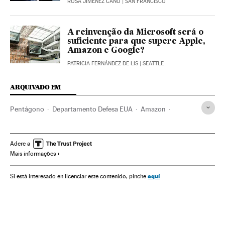
ROSA JIMÉNEZ CANO
| SAN FRANCISCO
A reinvenção da Microsoft será o
suficiente para que supere Apple,
Amazon e Google?
PATRICIA FERNÁNDEZ DE LIS
| SEATTLE
ARQUIVADO EM
Pentágono
Departamento Defesa EUA
Amazon
Segurança nacional
Lojas online
Comércio eletrônico
Microsoft
Defesa
Comércio
Internet
Empresas
Adere a
Mais informações
Economia
Telecomunicações
Comunicações
aquí
Si está interesado en licenciar este contenido, pinche