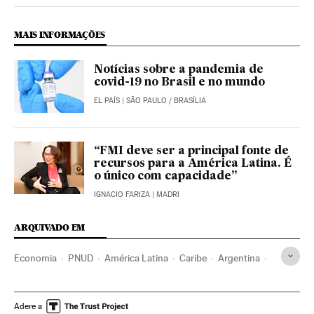
MAIS INFORMAÇÕES
Notícias sobre a pandemia de
covid-19 no Brasil e no mundo
EL PAÍS
| SÃO PAULO / BRASÍLIA
“FMI deve ser a principal fonte de
recursos para a América Latina. É
o único com capacidade”
IGNACIO FARIZA
| MADRI
ARQUIVADO EM
Economia
PNUD
América Latina
Caribe
Argentina
Venezuela
Dominica
Belize
São Vicente e Granadinas
Haiti
El Salvador
Honduras
Nicarágua
Bolívia
Adere a