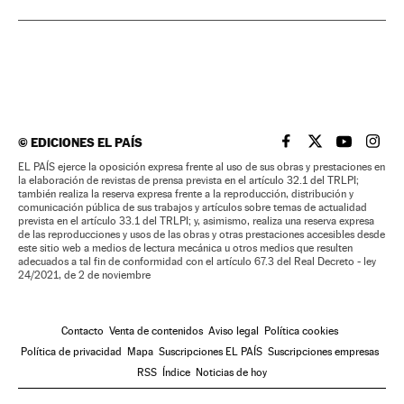
©
EDICIONES EL PAÍS
EL PAÍS BRASIL EN
EL PAÍS BRASI
EL PAÍS B
EL PA
EL PAÍS ejerce la oposición expresa frente al uso de sus obras y prestaciones en
la elaboración de revistas de prensa prevista en el artículo 32.1 del TRLPI;
también realiza la reserva expresa frente a la reproducción, distribución y
comunicación pública de sus trabajos y artículos sobre temas de actualidad
prevista en el artículo 33.1 del TRLPI; y, asimismo, realiza una reserva expresa
de las reproducciones y usos de las obras y otras prestaciones accesibles desde
este sitio web a medios de lectura mecánica u otros medios que resulten
adecuados a tal fin de conformidad con el artículo 67.3 del Real Decreto - ley
24/2021, de 2 de noviembre
Contacto
Venta de contenidos
Aviso legal
Política cookies
Política de privacidad
Mapa
Suscripciones EL PAÍS
Suscripciones empresas
RSS
Índice
Noticias de hoy