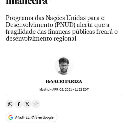
financeira”
Programa das Nações Unidas para o
Desenvolvimento (PNUD) alerta que a
fragilidade das finanças públicas freará o
desenvolvimento regional
IGNACIO FARIZA
Madrid -
APR
02, 2021 - 11:22
EDT
Compartir en Whatsapp
Compartir en Facebook
Compartir en Twitter
Desplegar Redes Sociales
Añadir EL PAÍS en Google