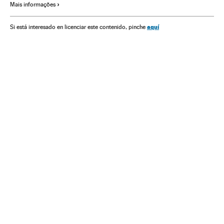
Mais informações
Costa Rica
Jamaica
Dívidas
Dívida externa
América
Coronavirus Covid-19
Coronavirus
Crise econômica
aquí
Si está interesado en licenciar este contenido, pinche
Crisis económica coronavirus covid-19
Crise financeira