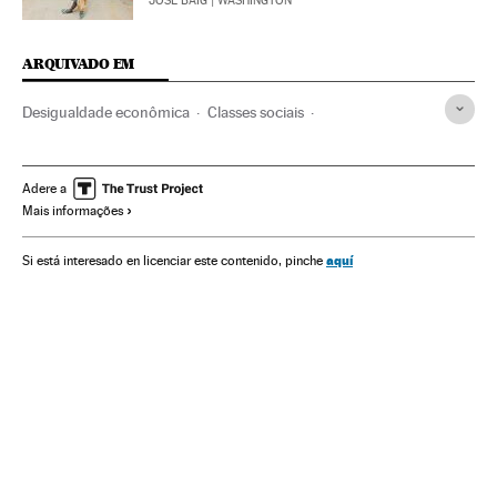
JOSÉ BAIG
| WASHINGTON
ARQUIVADO EM
Desigualdade econômica
Classes sociais
Crise econômica
Desigualdade social
Recessão econômica
Pobreza
Conjuntura econômica
Adere a
Mais informações
Brasil
Grupos sociais
América do Sul
América Latina
América
Economia
Problemas sociais
Sociedade
aquí
Si está interesado en licenciar este contenido, pinche
Termômetro Econômico e Social da América Latina