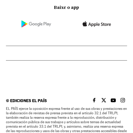
Baixe o app
©
EDICIONES EL PAÍS
EL PAÍS BRASIL EN
EL PAÍS BRASI
EL PAÍS B
EL PA
EL PAÍS ejerce la oposición expresa frente al uso de sus obras y prestaciones en
la elaboración de revistas de prensa prevista en el artículo 32.1 del TRLPI;
también realiza la reserva expresa frente a la reproducción, distribución y
comunicación pública de sus trabajos y artículos sobre temas de actualidad
prevista en el artículo 33.1 del TRLPI; y, asimismo, realiza una reserva expresa
de las reproducciones y usos de las obras y otras prestaciones accesibles desde