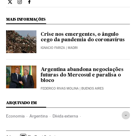
Internacional El País Brasil en Twitter
Internacional El País Brasil en Instagram
Internacional El País Brasil en Facebook
MAIS INFORMAÇÕES
Crise nos emergentes, o ângulo
cego da pandemia do coronavírus
IGNACIO FARIZA
| MADRI
Argentina abandona negociações
futuras do Mercosul e paralisa o
bloco
FEDERICO RIVAS MOLINA
| BUENOS AIRES
ARQUIVADO EM
Economia
Argentina
Dívida externa
Alberto Fernández
América Latina
América