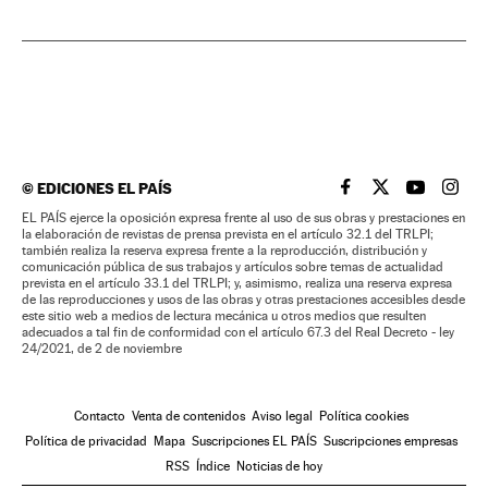
©
EDICIONES EL PAÍS
EL PAÍS BRASIL EN
EL PAÍS BRASI
EL PAÍS B
EL PA
EL PAÍS ejerce la oposición expresa frente al uso de sus obras y prestaciones en
la elaboración de revistas de prensa prevista en el artículo 32.1 del TRLPI;
también realiza la reserva expresa frente a la reproducción, distribución y
comunicación pública de sus trabajos y artículos sobre temas de actualidad
prevista en el artículo 33.1 del TRLPI; y, asimismo, realiza una reserva expresa
de las reproducciones y usos de las obras y otras prestaciones accesibles desde
este sitio web a medios de lectura mecánica u otros medios que resulten
adecuados a tal fin de conformidad con el artículo 67.3 del Real Decreto - ley
24/2021, de 2 de noviembre
Contacto
Venta de contenidos
Aviso legal
Política cookies
Política de privacidad
Mapa
Suscripciones EL PAÍS
Suscripciones empresas
RSS
Índice
Noticias de hoy