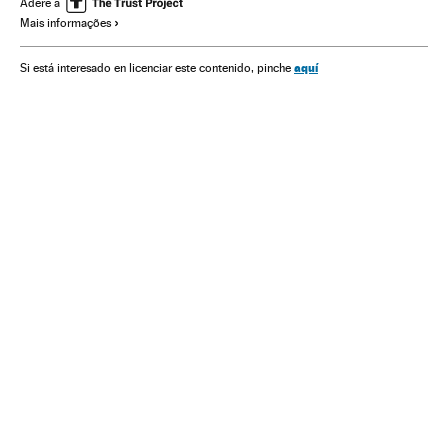
Crise econômica
FMI
Dívida pública
Adere a
Mais informações
aquí
Si está interesado en licenciar este contenido, pinche