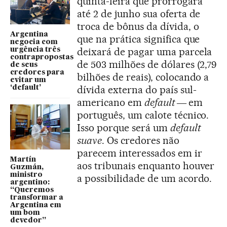
quinta-feira que prorrogará
até 2 de junho sua oferta de
troca de bônus da dívida, o
Argentina
que na prática significa que
negocia com
deixará de pagar uma parcela
urgência três
contrapropostas
de 503 milhões de dólares (2,79
de seus
credores para
bilhões de reais), colocando a
evitar um
dívida externa do país sul-
‘default’
americano em
default ―
em
português, um calote técnico.
Isso porque será um
default
suave
. Os credores não
parecem interessados em ir
Martín
aos tribunais enquanto houver
Guzmán,
ministro
a possibilidade de um acordo.
argentino:
“Queremos
transformar a
Argentina em
um bom
devedor”