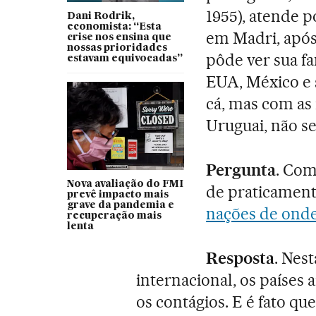
1955), atende p
Dani Rodrik,
economista: “Esta
em Madri, apó
crise nos ensina que
nossas prioridades
pôde ver sua fa
estavam equivocadas”
EUA, México e s
cá, mas com as 
Uruguai, não se
Pergunta
. Com
Nova avaliação do FMI
de praticament
prevê impacto mais
grave da pandemia e
nações de onde
recuperação mais
lenta
Resposta
. Nes
internacional, os países
os contágios. E é fato q