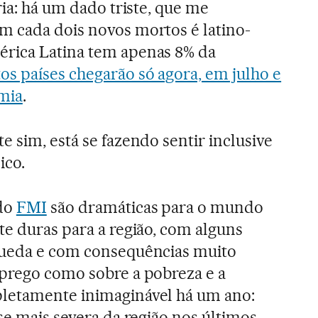
ria: há um dado triste, que me
m cada dois novos mortos é latino-
rica Latina tem apenas 8% da
os países chegarão só agora, em julho e
mia
.
e sim, está se fazendo sentir inclusive
ico.
 do
FMI
são dramáticas para o mundo
te duras para a região, com alguns
queda e com consequências muito
prego como sobre a pobreza e a
letamente inimaginável há um ano:
se mais severa da região nos últimos