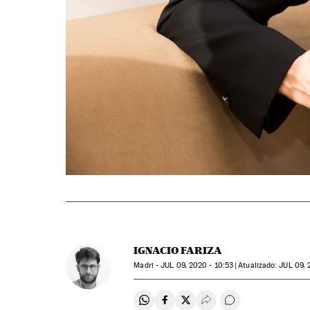
IGNACIO FARIZA
Madri -
JUL
09, 2020 - 10:53
atualizado:
JUL
09, 
Compartir en Whatsapp
Compartir en Facebook
Compartir en Twitter
Desplegar Redes Soci
Comentários