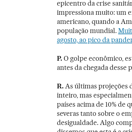
epicentro da crise sanitá
impressiona muito: um e
americano, quando a Amé
população mundial.
Muit
agosto, ao pico da pande
P.
O golpe econômico, est
antes da chegada desse p
R.
As últimas projeções
inteiro, mas especialmen
países acima de 10% de 
severas tanto sobre o em
desigualdade. Algo comp
dissemos que esta é a cri