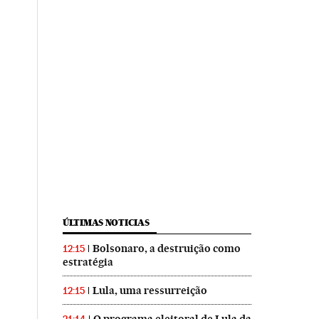
ÚLTIMAS NOTICIAS
Bolsonaro, a destruição como
12:15
estratégia
Lula, uma ressurreição
12:15
O programa eleitoral de Lula da