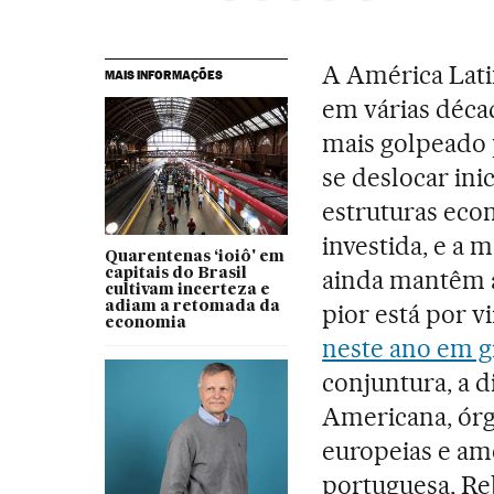
A América Lati
MAIS INFORMAÇÕES
em várias déca
mais golpeado
se deslocar ini
estruturas eco
investida, e a 
Quarentenas ‘ioiô' em
ainda mantêm a
capitais do Brasil
cultivam incerteza e
adiam a retomada da
pior está por vi
economia
neste ano em g
conjuntura, a d
Americana, órg
europeias e am
portuguesa, Re