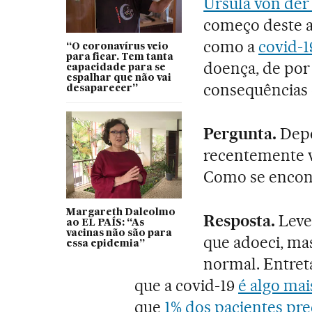
Ursula von der
começo deste an
como a
covid-1
“O coronavírus veio
para ficar. Tem tanta
doença, de por
capacidade para se
espalhar que não vai
consequências
desaparecer”
Pergunta.
Depo
recentemente v
Como se encon
Margareth Dalcolmo
Resposta.
Leve
ao EL PAÍS: “As
vacinas não são para
que adoeci, ma
essa epidemia”
normal. Entret
que a covid-19
é algo mai
que
1% dos pacientes pre