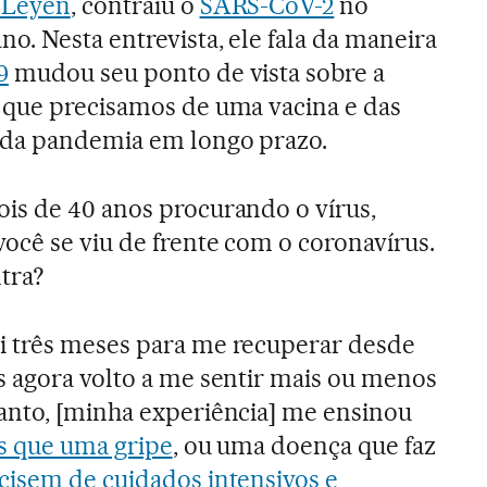
 Leyen
, contraiu o
SARS-CoV-2
no
o. Nesta entrevista, ele fala da maneira
9
mudou seu ponto de vista sobre a
 que precisamos de uma vacina e das
 da pandemia em longo prazo.
is de 40 anos procurando o vírus,
ocê se viu de frente com o coronavírus.
tra?
i três meses para me recuperar desde
s agora volto a me sentir mais ou menos
anto, [minha experiência] me ensinou
s que uma gripe
, ou uma doença que faz
cisem de cuidados intensivos e