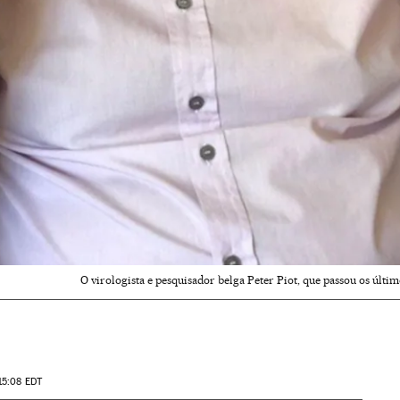
O virologista e pesquisador belga Peter Piot, que passou os últim
15:08
EDT