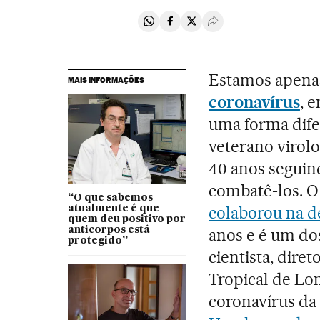
Compartir en Whatsapp
Compartir en Facebook
Compartir en Twitter
Desplegar Redes Soci
Estamos apena
MAIS INFORMAÇÕES
coronavírus
, 
uma forma dife
veterano virolo
40 anos seguind
combatê-los. O 
“O que sabemos
colaborou na d
atualmente é que
quem deu positivo por
anticorpos está
anos e é um do
protegido”
cientista, dire
Tropical de Lon
coronavírus da