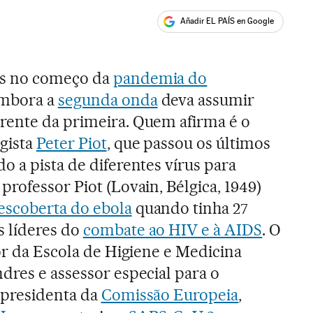
Añadir EL PAÍS en Google
ales
s no começo da
pandemia do
embora a
segunda onda
deva assumir
rente da primeira. Quem afirma é o
gista
Peter Piot
, que passou os últimos
o a pista de diferentes vírus para
professor Piot (Lovain, Bélgica, 1949)
escoberta do ebola
quando tinha 27
s líderes do
combate ao HIV e à AIDS
. O
tor da Escola de Higiene e Medicina
dres e assessor especial para o
 presidenta da
Comissão Europeia
,