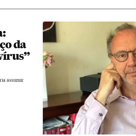
a:
ço da
vírus”
ria assumir