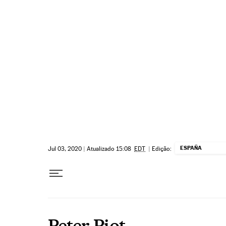
Pular para o conteúdo
ESPAÑA
Jul 03, 2020
|
Atualizado 15:08
EDT
|
Edição:
Peter Piot