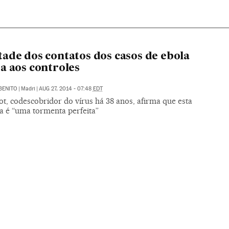
ade dos contatos dos casos de ebola
a aos controles
BENITO
|
Madri
|
AUG 27, 2014 - 07:48
EDT
ot, codescobridor do vírus há 38 anos, afirma que esta
a é “uma tormenta perfeita”