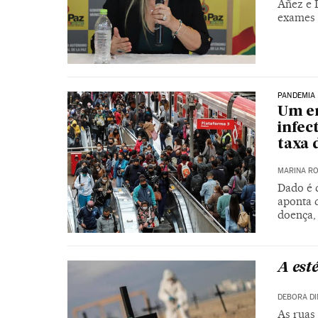
Áñez e 
exames 
PANDEMIA
Um em
infec
taxa 
MARINA RO
Dado é 
aponta 
doença,
A esté
DEBORA DI
As ruas 