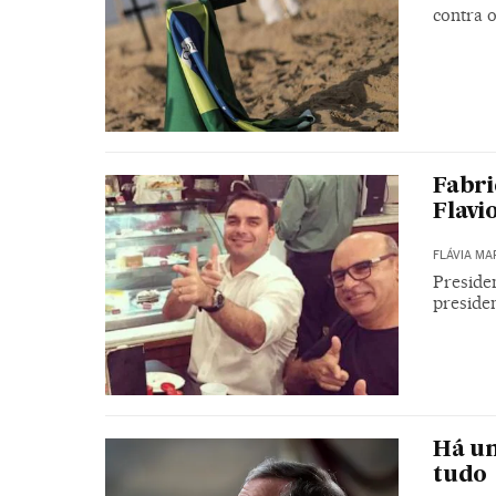
contra 
Fabri
Flavi
FLÁVIA MA
Presiden
preside
Há um
tudo