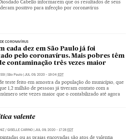
Diosdado Cabello informarem que os resultados de seus
deram positivo para infecção por coronavírus
 DE CORONAVÍRUS
 cada dez em São Paulo já foi
tado pelo coronavírus. Mais pobres têm
de contaminação três vezes maior
SSI
|
São Paulo
|
JUL 09, 2020 - 19:04
EDT
de teste feito em amostra da população do município, que
que 1,2 milhão de pessoas já tiveram contato com a
 número sete vezes maior que o contabilizado até agora
tica valente
NIZ
/
GISELLE CARINO
|
JUL 09, 2020 - 17:28
EDT
pintadas ou as praias encovadas são atos de valentia