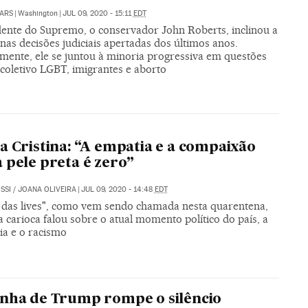
ARS
|
Washington
|
JUL 09, 2020 - 15:11
EDT
dente do Supremo, o conservador John Roberts, inclinou a
nas decisões judiciais apertadas dos últimos anos.
mente, ele se juntou à minoria progressiva em questões
coletivo LGBT, imigrantes e aborto
a Cristina: “A empatia e a compaixão
 pele preta é zero”
SSI
/
JOANA OLIVEIRA
|
JUL 09, 2020 - 14:48
EDT
 das lives", como vem sendo chamada nesta quarentena,
 carioca falou sobre o atual momento político do país, a
a e o racismo
nha de Trump rompe o silêncio