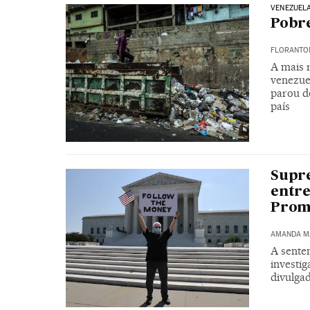
VENEZUEL
Pobre
FLORANTON
A mais 
venezue
parou de
país
Supr
entre
Prom
AMANDA M
A sente
investi
divulga