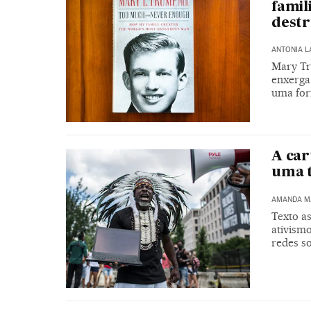
famil
destr
ANTONIA 
Mary Tr
enxerga
uma for
A car
uma 
AMANDA M
Texto as
ativism
redes so