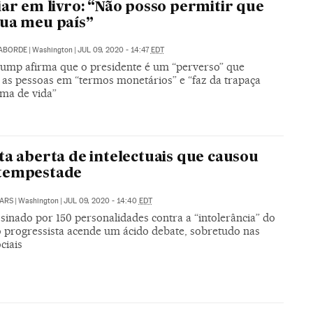
iar em livro: “Não posso permitir que
ua meu país”
LABORDE
|
Washington
|
JUL 09, 2020 - 14:47
EDT
ump afirma que o presidente é um “perverso” que
 as pessoas em “termos monetários” e “faz da trapaça
ma de vida”
ta aberta de intelectuais que causou
tempestade
ARS
|
Washington
|
JUL 09, 2020 - 14:40
EDT
sinado por 150 personalidades contra a “intolerância” do
o progressista acende um ácido debate, sobretudo nas
ciais