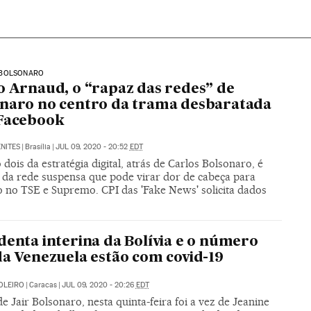
BOLSONARO
o Arnaud, o “rapaz das redes” de
naro no centro da trama desbaratada
 Facebook
NITES
|
Brasília
|
JUL 09, 2020 - 20:52
EDT
ois da estratégia digital, atrás de Carlos Bolsonaro, é
 da rede suspensa que pode virar dor de cabeça para
 no TSE e Supremo. CPI das 'Fake News' solicita dados
denta interina da Bolívia e o número
da Venezuela estão com covid-19
OLEIRO
|
Caracas
|
JUL 09, 2020 - 20:26
EDT
e Jair Bolsonaro, nesta quinta-feira foi a vez de Jeanine