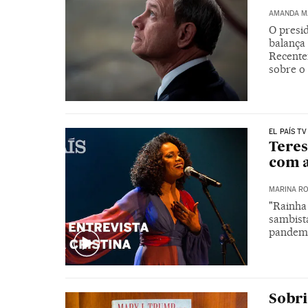
AMANDA M
O presi
balança 
Recente
sobre o 
EL PAÍS TV
Teres
com a
MARINA RO
"Rainha
sambista
pandemi
Sobri