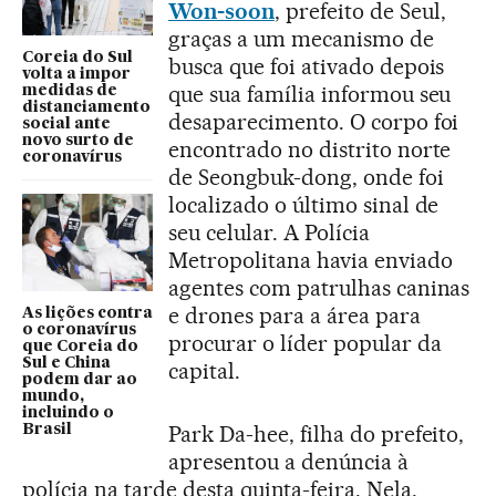
Won-soon
, prefeito de Seul,
graças a um mecanismo de
Coreia do Sul
busca que foi ativado depois
volta a impor
que sua família informou seu
medidas de
distanciamento
desaparecimento. O corpo foi
social ante
novo surto de
encontrado no distrito norte
coronavírus
de Seongbuk-dong, onde foi
localizado o último sinal de
seu celular. A Polícia
Metropolitana havia enviado
agentes com patrulhas caninas
e drones para a área para
As lições contra
o coronavírus
procurar o líder popular da
que Coreia do
Sul e China
capital.
podem dar ao
mundo,
incluindo o
Park Da-hee, filha do prefeito,
Brasil
apresentou a denúncia à
polícia na tarde desta quinta-feira. Nela,