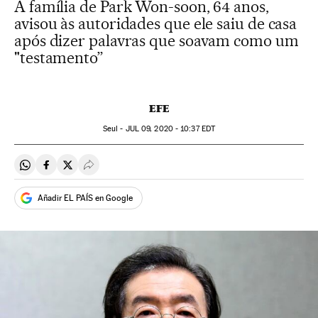
A família de Park Won-soon, 64 anos,
avisou às autoridades que ele saiu de casa
após dizer palavras que soavam como um
"testamento”
EFE
Seul -
JUL
09, 2020 - 10:37
EDT
Compartir en Whatsapp
Compartir en Facebook
Compartir en Twitter
Desplegar Redes Sociales
Añadir EL PAÍS en Google