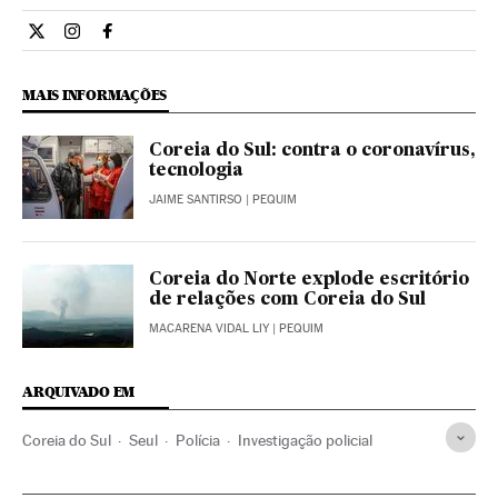
Internacional El País Brasil en Twitter
Internacional El País Brasil en Instagram
Internacional El País Brasil en Facebook
MAIS INFORMAÇÕES
Coreia do Sul: contra o coronavírus,
tecnologia
JAIME SANTIRSO
| PEQUIM
Coreia do Norte explode escritório
de relações com Coreia do Sul
MACARENA VIDAL LIY
| PEQUIM
ARQUIVADO EM
Coreia do Sul
Seul
Polícia
Investigação policial