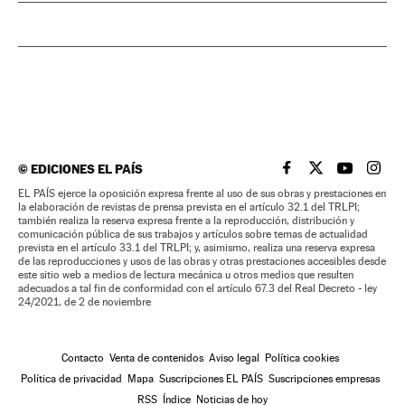
©
EDICIONES EL PAÍS
EL PAÍS BRASIL EN
EL PAÍS BRASI
EL PAÍS B
EL PA
EL PAÍS ejerce la oposición expresa frente al uso de sus obras y prestaciones en
la elaboración de revistas de prensa prevista en el artículo 32.1 del TRLPI;
también realiza la reserva expresa frente a la reproducción, distribución y
comunicación pública de sus trabajos y artículos sobre temas de actualidad
prevista en el artículo 33.1 del TRLPI; y, asimismo, realiza una reserva expresa
de las reproducciones y usos de las obras y otras prestaciones accesibles desde
este sitio web a medios de lectura mecánica u otros medios que resulten
adecuados a tal fin de conformidad con el artículo 67.3 del Real Decreto - ley
24/2021, de 2 de noviembre
Contacto
Venta de contenidos
Aviso legal
Política cookies
Política de privacidad
Mapa
Suscripciones EL PAÍS
Suscripciones empresas
RSS
Índice
Noticias de hoy