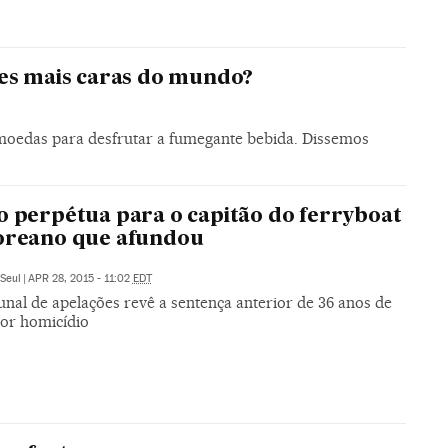
des mais caras do mundo?
 moedas para desfrutar a fumegante bebida. Dissemos
o perpétua para o capitão do ferryboat
oreano que afundou
Seul
|
APR 28, 2015 - 11:02
EDT
unal de apelações revê a sentença anterior de 36 anos de
por homicídio