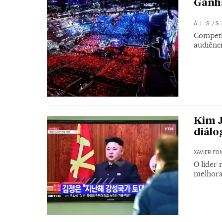
Ganh
Á. L. S.
/
S. 
Competi
audiênci
Kim J
diálo
XAVIER FO
O líder 
melhora