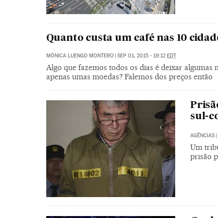
Quanto custa um café nas 10 cida
MÓNICA LUENGO MONTERO
|
SEP 01, 2015 - 19:12
EDT
Algo que fazemos todos os dias é deixar algumas
apenas umas moedas? Falemos dos preços então
Prisã
sul-c
AGÊNCIAS
|
Um trib
prisão 