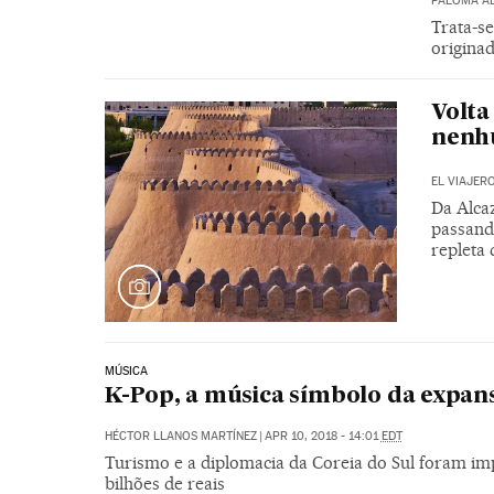
PALOMA A
Trata-se
originad
Volta
nenhu
EL VIAJER
Da Alca
passand
repleta 
MÚSICA
K-Pop, a música símbolo da expans
HÉCTOR LLANOS MARTÍNEZ
|
APR 10, 2018 - 14:01
EDT
Turismo e a diplomacia da Coreia do Sul foram i
bilhões de reais