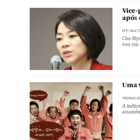
Vice-
após 
EFE
|
Seul
|
Cho Hyu
voo em 
Uma v
THOMAS GU
A indús
assomb