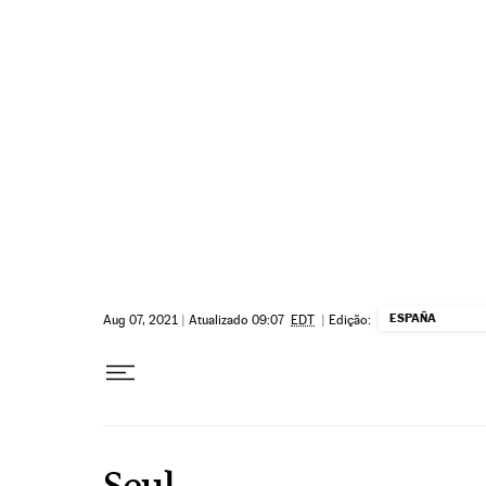
Pular para o conteúdo
ESPAÑA
Aug 07, 2021
|
Atualizado 09:07
EDT
|
Edição:
Seul