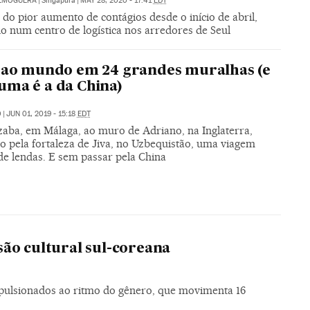
LMOGUERA
|
Singapura
|
MAY 28, 2020 - 17:41
EDT
 do pior aumento de contágios desde o início de abril,
o num centro de logística nos arredores de Seul
 ao mundo em 24 grandes muralhas (e
ma é a da China)
O
|
JUN 01, 2019 - 15:18
EDT
zaba, em Málaga, ao muro de Adriano, na Inglaterra,
o pela fortaleza de Jiva, no Uzbequistão, uma viagem
de lendas. E sem passar pela China
ão cultural sul-coreana
mpulsionados ao ritmo do gênero, que movimenta 16