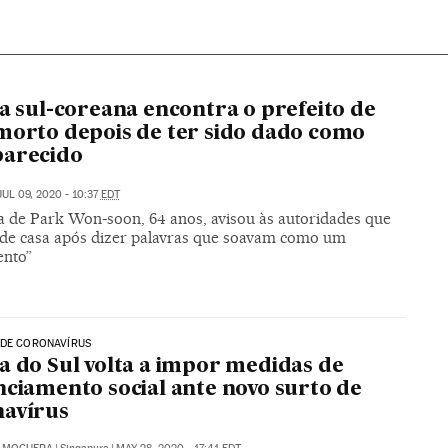
ia sul-coreana encontra o prefeito de
morto depois de ter sido dado como
parecido
JUL 09, 2020 - 10:37
EDT
ia de Park Won-soon, 64 anos, avisou às autoridades que
u de casa após dizer palavras que soavam como um
ento”
 DE CORONAVÍRUS
a do Sul volta a impor medidas de
nciamento social ante novo surto de
navírus