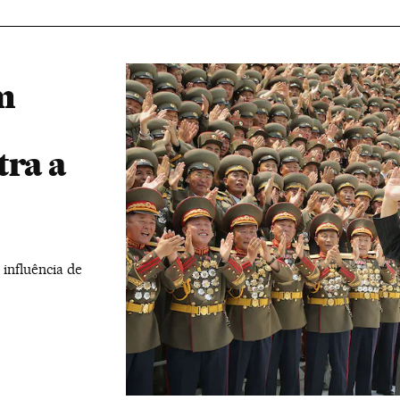
m
tra a
 influência de