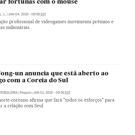
ar fortunas com o mouse
L. L.
|
JAN 04, 2015 - 09:58
EST
ção profissional de videogames movimenta prêmios e
as milionárias
ong-un anuncia que está aberto ao
go com a Coreia do Sul
NTDEGLÒRIA
|
Pequim
|
JAN 01, 2015 - 09:56
EST
norte-coreano afirma que fará "todos os esforços" para
r a relação com Seul