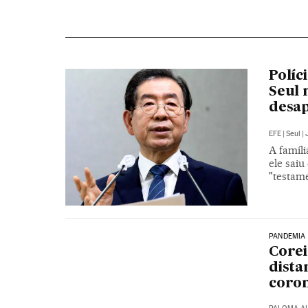
Políc
Seul 
desa
EFE
|
Seul
|
A famíl
ele sai
"testam
PANDEMIA
Corei
dista
coro