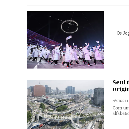
Os Jo
Seul 
origi
HÉCTOR LL
Com um 
alfabéti