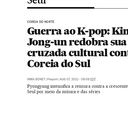
COREIA DO NORTE
Guerra ao K-pop: Ki
Jong-un redobra sua
cruzada cultural con
Coreia do Sul
INMA BONET
|
Pequim
|
AUG 07, 2021 - 09:08
EDT
Pyongyang intensifica a censura contra a crescente
Seul por meio da música e das séries