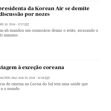
presidenta da Korean Air se demite
discussão por nozes
DEC 10, 2014 - 17:27
EST
n-ah mandou um comissário deixar o avião, atrasando o
11 minutos
iagem à exceção coreana
ALTIERI
|
Seul
|
AUG 23, 2014 - 12:46
EDT
tria do cinema na Coreia do Sul tem uma saúde que
ra o mundo