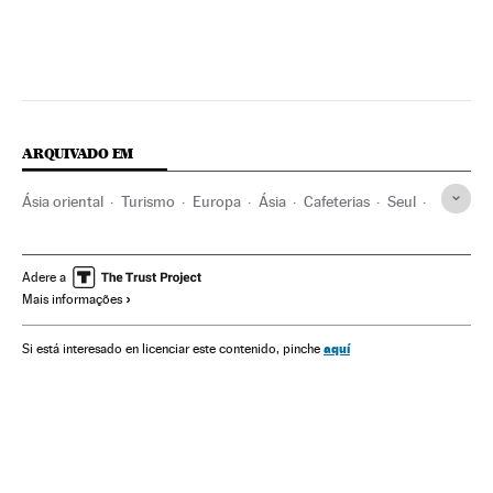
ARQUIVADO EM
Ásia oriental
Turismo
Europa
Ásia
Cafeterias
Seul
Singapura
Paris
Coreia do Sul
França
Sudeste asiático
Hotelaria
Europa Ocidental
Adere a
Mais informações
aquí
Si está interesado en licenciar este contenido, pinche