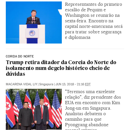
Representantes do primeiro
escalão de Pequim e
Washington se reunirão na
sexta-feira. Encontro na
capital norte-americana será
para tratar sobre segurança
e diplomacia
COREIA DO NORTE
Trump retira ditador da Coreia do Norte do
isolamento num degelo histórico cheio de
dúvidas
MACARENA VIDAL LIY
|
Singapura
|
JUN 13, 2018 - 21:16
EDT
"Teremos uma excelente
relação", diz presidente dos
EUA em encontro com Kim
Jong-un em Singapura.
Analistas debatem o
caminho para que
Pyongyang abandone