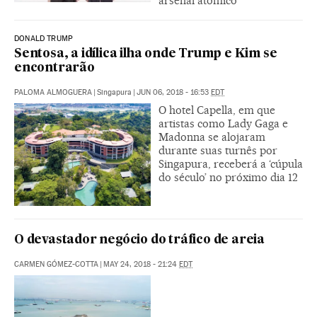
arsenal atômico
DONALD TRUMP
Sentosa, a idílica ilha onde Trump e Kim se
encontrarão
PALOMA ALMOGUERA
|
Singapura
|
JUN 06, 2018 - 16:53
EDT
O hotel Capella, em que
artistas como Lady Gaga e
Madonna se alojaram
durante suas turnês por
Singapura, receberá a ‘cúpula
do século’ no próximo dia 12
O devastador negócio do tráfico de areia
CARMEN GÓMEZ-COTTA
|
MAY 24, 2018 - 21:24
EDT