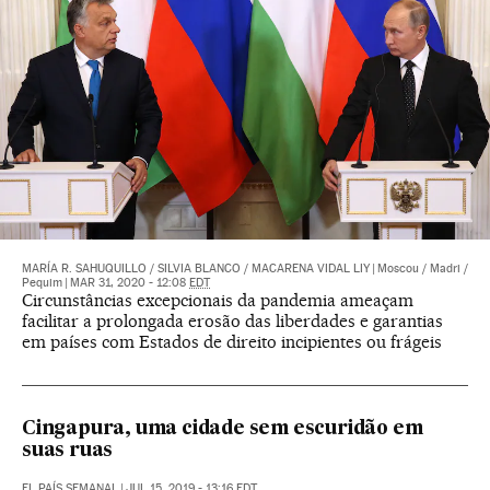
MARÍA R. SAHUQUILLO
/
SILVIA BLANCO
/
MACARENA VIDAL LIY
|
Moscou / Madri /
Pequim
|
MAR 31, 2020 - 12:08
EDT
Circunstâncias excepcionais da pandemia ameaçam
facilitar a prolongada erosão das liberdades e garantias
em países com Estados de direito incipientes ou frágeis
Cingapura, uma cidade sem escuridão em
suas ruas
EL PAÍS SEMANAL
|
JUL 15, 2019 - 13:16
EDT