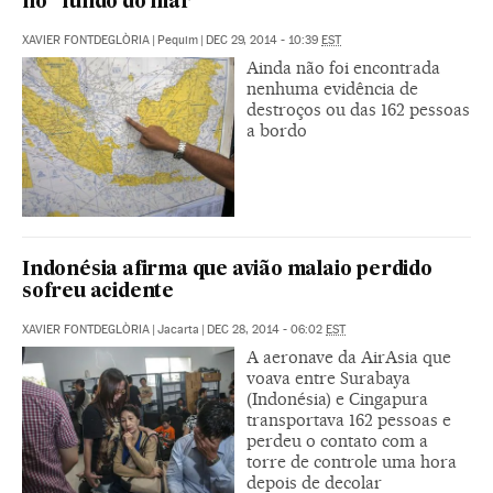
no “fundo do mar”
XAVIER FONTDEGLÒRIA
|
Pequim
|
DEC 29, 2014 - 10:39
EST
Ainda não foi encontrada
nenhuma evidência de
destroços ou das 162 pessoas
a bordo
Indonésia afirma que avião malaio perdido
sofreu acidente
XAVIER FONTDEGLÒRIA
|
Jacarta
|
DEC 28, 2014 - 06:02
EST
A aeronave da AirAsia que
voava entre Surabaya
(Indonésia) e Cingapura
transportava 162 pessoas e
perdeu o contato com a
torre de controle uma hora
depois de decolar