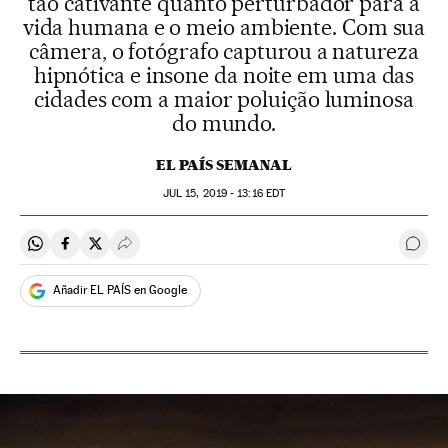
tão cativante quanto perturbador para a
vida humana e o meio ambiente. Com sua
câmera, o fotógrafo capturou a natureza
hipnótica e insone da noite em uma das
cidades com a maior poluição luminosa
do mundo.
EL PAÍS SEMANAL
JUL
15, 2019 - 13:16
EDT
Compartir en Whatsapp
Compartir en Facebook
Compartir en Twitter
Desplegar Redes Sociales
Come
Añadir EL PAÍS en Google