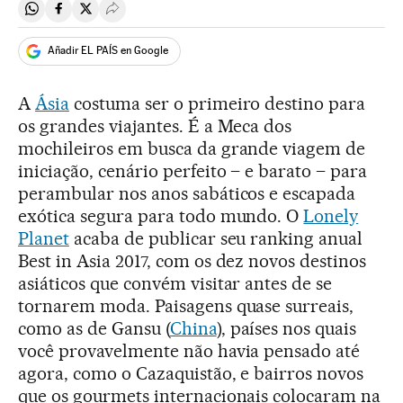
Compartir en Whatsapp
Compartir en Facebook
Compartir en Twitter
Desplegar Redes Sociales
Añadir EL PAÍS en Google
A
Ásia
costuma ser o primeiro destino para
os grandes viajantes. É a Meca dos
mochileiros em busca da grande viagem de
iniciação, cenário perfeito – e barato – para
perambular nos anos sabáticos e escapada
exótica segura para todo mundo. O
Lonely
Planet
acaba de publicar seu ranking anual
Best in Asia 2017, com os dez novos destinos
asiáticos que convém visitar antes de se
tornarem moda. Paisagens quase surreais,
como as de Gansu (
China
), países nos quais
você provavelmente não havia pensado até
agora, como o Cazaquistão, e bairros novos
que os gourmets internacionais colocaram na