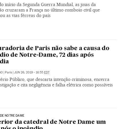
o início da Segunda Guerra Mundial, as joias da
ção cruzaram a França no último comboio civil que
ou as vias férreas do país
radoria de Paris não sabe a causa do
dio de Notre-Dame, 72 dias após
dia
SO
|
París
|
JUN 26, 2019 - 16:55
EDT
ério Público, que descarta intenção criminosa, encerra
stigação e cita negligência e falha elétrica como possíveis
 DE NOTRE DAME
erior da catedral de Notre Dame um
pós o incêndio