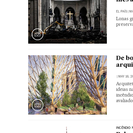
EL PAÍS
|
MA
Lonas gi
preserva
De bo
arqui
|
MAY 16, 2
Arquite
ideias n
incêndio
avaliado
INCÊNDIO 