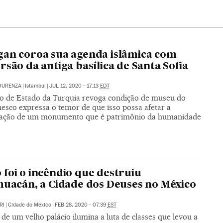
an coroa sua agenda islâmica com
rsão da antiga basílica de Santa Sofia
OURENZA
|
Istambul
|
JUL 12, 2020 - 17:13
EDT
o de Estado da Turquia revoga condição de museu do
nesco expressa o temor de que isso possa afetar a
ação de um monumento que é patrimônio da humanidade
foi o incêndio que destruiu
huacán, a Cidade dos Deuses no México
RI
|
Cidade do México
|
FEB 28, 2020 - 07:39
EST
 de um velho palácio ilumina a luta de classes que levou a