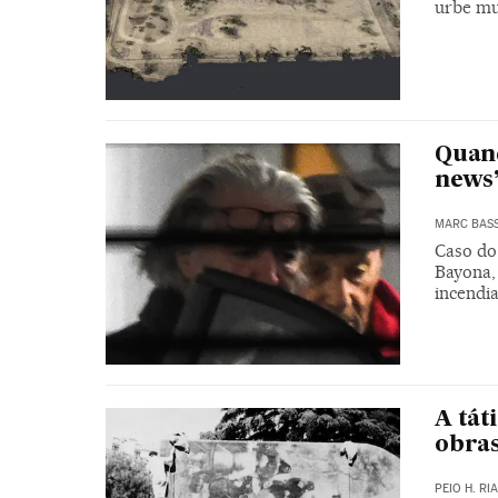
urbe mu
Quand
news’
MARC BAS
Caso do
Bayona,
incendi
A tát
obras
PEIO H. RI