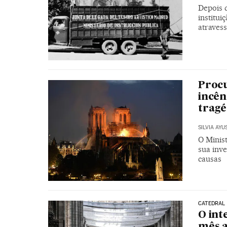
Depois d
institui
atravess
Procu
incên
tragé
SILVIA AYU
O Minist
sua inve
causas
CATEDRAL
O int
mês a