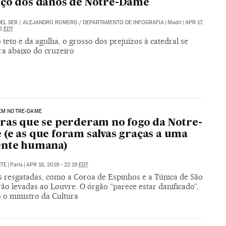
ço dos danos de Notre-Dame
EL SER
/
ALEJANDRO ROMERO
/
DEPARTAMENTO DE INFOGRAFIA
|
Madri
|
APR 17,
05
EDT
teto e da agulha, o grosso dos prejuízos à catedral se
ra abaixo do cruzeiro
 EM NOTRE-DAME
ras que se perderam no fogo da Notre-
(e as que foram salvas graças a uma
ente humana)
NTE
|
Paris
|
APR 16, 2019 - 22:19
EDT
s resgatadas, como a Coroa de Espinhos e a Túnica de São
rão levadas ao Louvre. O órgão “parece estar danificado”,
 o ministro da Cultura