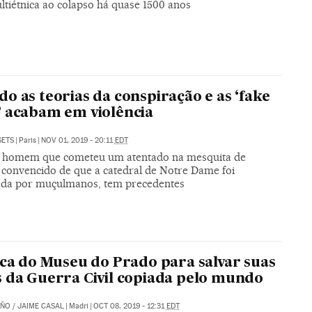
ltiétnica ao colapso há quase 1500 anos
o as teorias da conspiração e as ‘fake
 acabam em violência
SETS
|
Paris
|
NOV 01, 2019 - 20:11
EDT
 homem que cometeu um atentado na mesquita de
 convencido de que a catedral de Notre Dame foi
ada por muçulmanos, tem precedentes
ica do Museu do Prado para salvar suas
 da Guerra Civil copiada pelo mundo
AÑO
/
JAIME CASAL
|
Madri
|
OCT 08, 2019 - 12:31
EDT