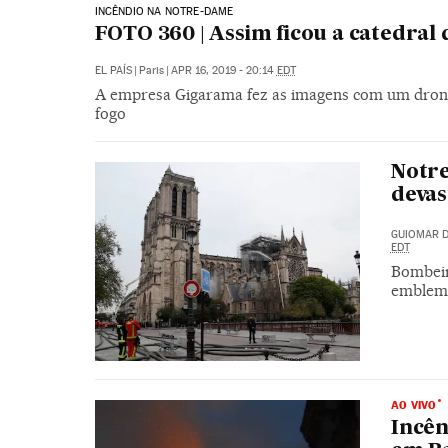
INCÊNDIO NA NOTRE-DAME
FOTO 360 | Assim ficou a catedral
EL PAÍS
|
Paris
|
APR 16, 2019 - 20:14
EDT
A empresa Gigarama fez as imagens com um drone
fogo
Notre
deva
GUIOMAR D
EDT
Bombeir
emblemá
AO VIVO
Incên