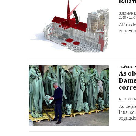
Balan
GUIOMAR D
2019 - 13:
Além do 
concent
INCÊNDIO
As ob
Dame 
corr
ÁLEX VICE
As peça
Luis, se
segundo