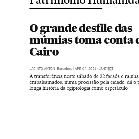
O grande desfile das
múmias toma conta 
Cairo
JACINTO ANTÓN
|
Barcelona
|
APR 04, 2021 - 17:47
EDT
A transferência neste sábado de 22 faraós e rainha
embalsamados, numa procissão pela cidade, dá o t
longa história da egiptologia como espetáculo