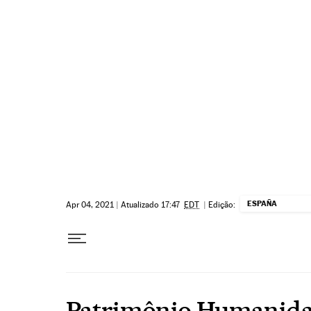
Pular para o conteúdo
ESPAÑA
Apr 04, 2021
|
Atualizado 17:47
EDT
|
Edição:
Patrimônio Humanid