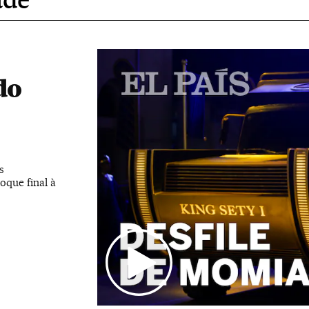
do
s
oque final à