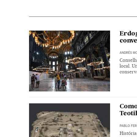
Erdog
conve
ANDRÉS M
Conselh
local. U
conserv
Como 
Teoti
PABLO FER
História