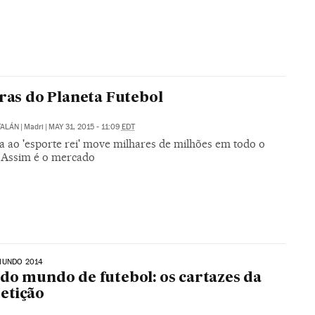
fras do Planeta Futebol
TALÁN
|
Madri
|
MAY 31, 2015 - 11:09
EDT
a ao 'esporte rei' move milhares de milhões em todo o
Assim é o mercado
MUNDO 2014
do mundo de futebol: os cartazes da
etição