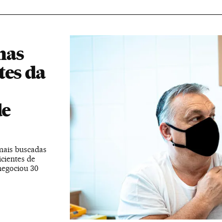
nas
tes da
de
mais buscadas
cientes de
negociou 30