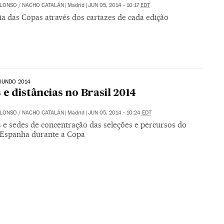
ALONSO
/
NACHO CATALÁN
|
Madrid
|
JUN 05, 2014 - 10:17
EDT
ia das Copas através dos cartazes de cada edição
MUNDO 2014
 e distâncias no Brasil 2014
ALONSO
/
NACHO CATALÁN
|
Madrid
|
JUN 05, 2014 - 10:24
EDT
s e sedes de concentração das seleções e percursos do
e Espanha durante a Copa