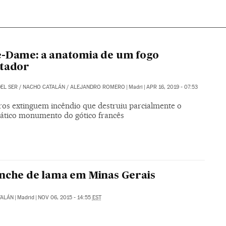
-Dame: a anatomia de um fogo
stador
EL SER
/
NACHO CATALÁN
/
ALEJANDRO ROMERO
|
Madri
|
APR 16, 2019 - 07:53
os extinguem incêndio que destruiu parcialmente o
tico monumento do gótico francês
nche de lama em Minas Gerais
TALÁN
|
Madrid
|
NOV 06, 2015 - 14:55
EST