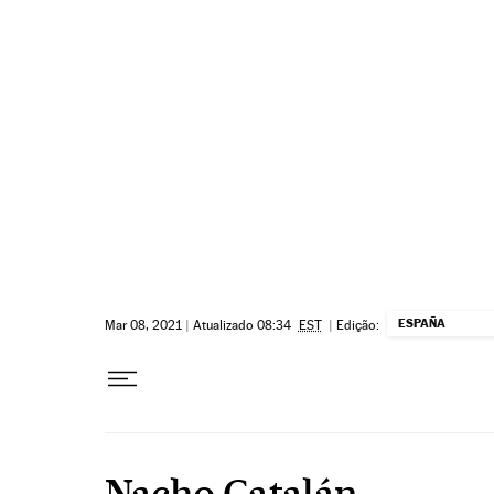
Pular para o conteúdo
ESPAÑA
Mar 08, 2021
|
Atualizado 08:34
EST
|
Edição:
Nacho Catalán