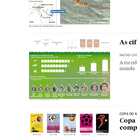
As ci
NACHO CA
A torcid
mundo. 
COPA DO 
Copa 
comp