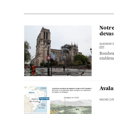
Notre
deva
GUIOMAR D
EDT
Bombeir
emblemá
Avala
NACHO CA