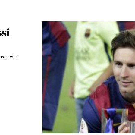
si
carreira