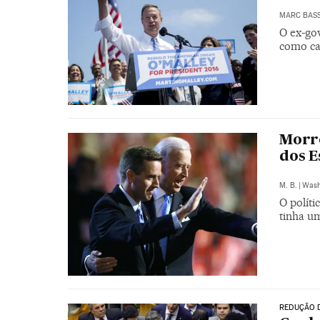
MARC BAS
O ex-go
como ca
Morre
dos E
M. B.
|
Wash
O polít
tinha u
REDUÇÃO 