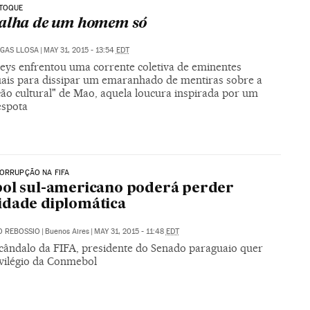
 TOQUE
alha de um homem só
GAS LLOSA
|
MAY 31, 2015 - 13:54
EDT
eys enfrentou uma corrente coletiva de eminentes
tuais para dissipar um emaranhado de mentiras sobre a
ção cultural" de Mao, aquela loucura inspirada por um
éspota
ORRUPÇÃO NA FIFA
ol sul-americano poderá perder
dade diplomática
O REBOSSIO
|
Buenos Aires
|
MAY 31, 2015 - 11:48
EDT
cândalo da FIFA, presidente do Senado paraguaio quer
ivilégio da Conmebol