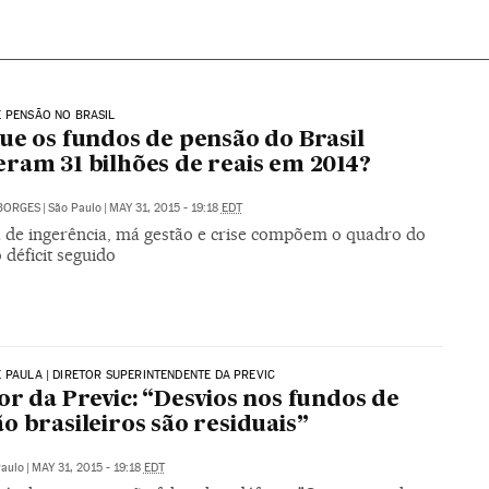
 PENSÃO NO BRASIL
ue os fundos de pensão do Brasil
ram 31 bilhões de reais em 2014?
BORGES
|
São Paulo
|
MAY 31, 2015 - 19:18
EDT
a de ingerência, má gestão e crise compõem o quadro do
déficit seguido
 PAULA | DIRETOR SUPERINTENDENTE DA PREVIC
or da Previc: “Desvios nos fundos de
o brasileiros são residuais”
Paulo
|
MAY 31, 2015 - 19:18
EDT