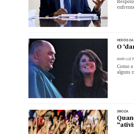
Responsá
enfrenta
HERÓIS DA
O ‘da
MARI LUZ 
Como a 
alguns
SMODA
Quand
“ativ