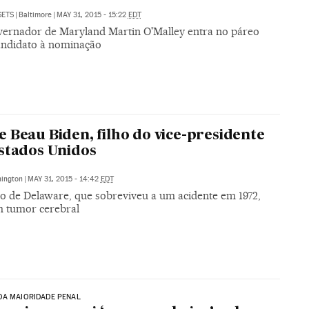
SETS
|
Baltimore
|
MAY 31, 2015 - 15:22
EDT
vernador de Maryland Martin O'Malley entra no páreo
ndidato à nominação
 Beau Biden, filho do vice-presidente
stados Unidos
ington
|
MAY 31, 2015 - 14:42
EDT
ico de Delaware, que sobreviveu a um acidente em 1972,
m tumor cerebral
DA MAIORIDADE PENAL