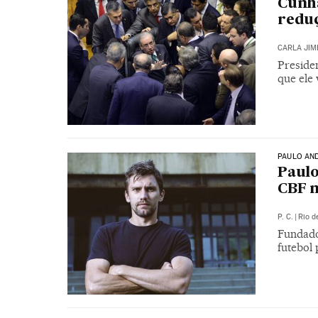
Cunha
reduç
CARLA JIM
Preside
que ele 
PAULO AN
Paulo
CBF n
P. C.
|
Rio d
Fundado
futebol 