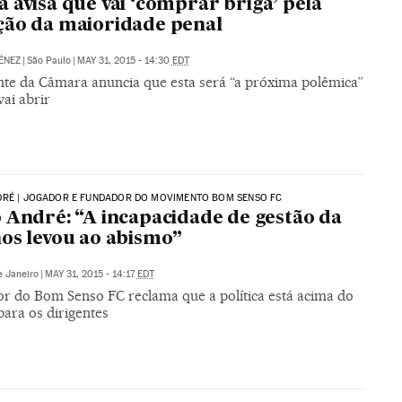
 avisa que vai ‘comprar briga’ pela
ão da maioridade penal
ÉNEZ
|
São Paulo
|
MAY 31, 2015 - 14:30
EDT
nte da Câmara anuncia que esta será “a próxima polêmica”
vai abrir
DRÉ | JOGADOR E FUNDADOR DO MOVIMENTO BOM SENSO FC
 André: “A incapacidade de gestão da
os levou ao abismo”
e Janeiro
|
MAY 31, 2015 - 14:17
EDT
r do Bom Senso FC reclama que a política está acima do
para os dirigentes