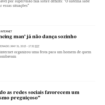
vel por supervisão fala sobre déficits: "O sistema sabe
r essas situações"
 INTERNET
ncing man’ já não dança sozinho
PEINADO
|
MAY 31, 2015 - 17:32
EDT
internet organizou uma festa para um homem de quem
 zombavam
o as redes sociais favorecem um
ismo preguiçoso”