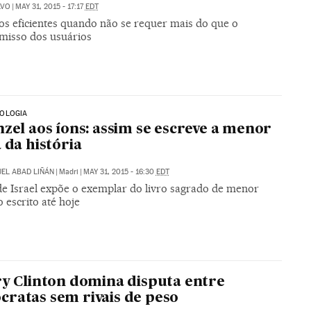
LVO
|
MAY 31, 2015 - 17:17
EDT
os eficientes quando não se requer mais do que o
isso dos usuários
OLOGIA
nzel aos íons: assim se escreve a menor
a da história
EL ABAD LIÑÁN
|
Madri
|
MAY 31, 2015 - 16:30
EDT
e Israel expõe o exemplar do livro sagrado de menor
 escrito até hoje
ry Clinton domina disputa entre
ratas sem rivais de peso