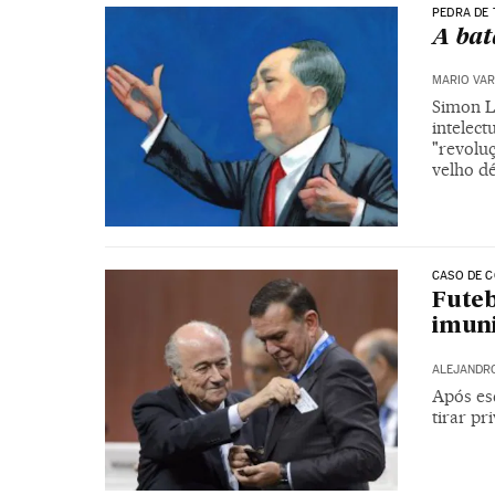
PEDRA DE
A bat
MARIO VAR
Simon L
intelec
"revolu
velho d
CASO DE C
Futeb
imuni
ALEJANDR
Após es
tirar pr