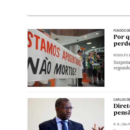
FUNDOS DE
Por q
perde
RODOLFO 
Suspeit
segundo 
CARLOS DE
Diret
pensã
R. B.
|
São 