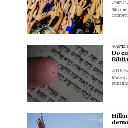
JAVIER CA
São mei
comprom
NANOTECN
Do ci
Bíbli
JOSÉ MANU
Museu d
tamanho
Hilla
democ