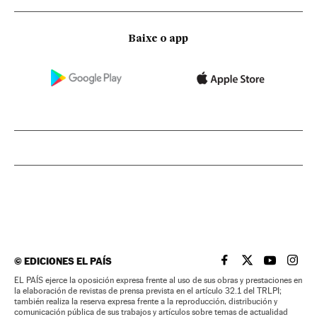
Baixe o app
©
EDICIONES EL PAÍS
EL PAÍS BRASIL EN
EL PAÍS BRASI
EL PAÍS B
EL PA
EL PAÍS ejerce la oposición expresa frente al uso de sus obras y prestaciones en
la elaboración de revistas de prensa prevista en el artículo 32.1 del TRLPI;
también realiza la reserva expresa frente a la reproducción, distribución y
comunicación pública de sus trabajos y artículos sobre temas de actualidad