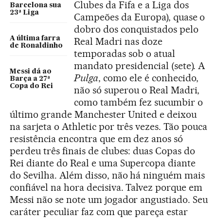
Clubes da Fifa e a Liga dos
Barcelona sua
23ª Liga
Campeões da Europa), quase o
dobro dos conquistados pelo
A última farra
Real Madri nas doze
de Ronaldinho
temporadas sob o atual
mandato presidencial (sete). A
Messi dá ao
Pulga
, como ele é conhecido,
Barça a 27ª
Copa do Rei
não só superou o Real Madri,
como também fez sucumbir o
último grande Manchester United e deixou
na sarjeta o Athletic por três vezes. Tão pouca
resistência encontra que em dez anos só
perdeu três finais de clubes: duas Copas do
Rei diante do Real e uma Supercopa diante
do Sevilha. Além disso, não há ninguém mais
confiável na hora decisiva. Talvez porque em
Messi não se note um jogador angustiado. Seu
caráter peculiar faz com que pareça estar