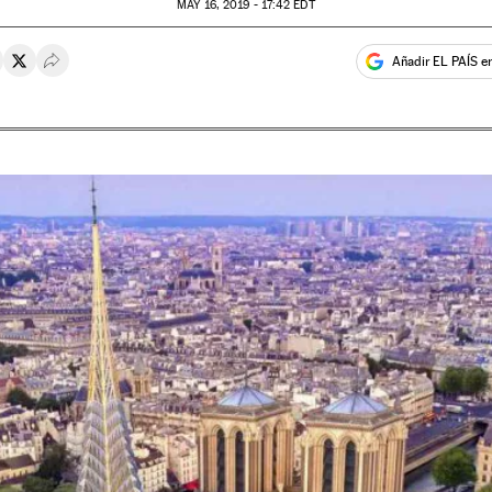
MAY
16, 2019 - 17:42
EDT
Añadir EL PAÍS e
rtir en Whatsapp
ompartir en Facebook
Compartir en Twitter
Desplegar Redes Sociales