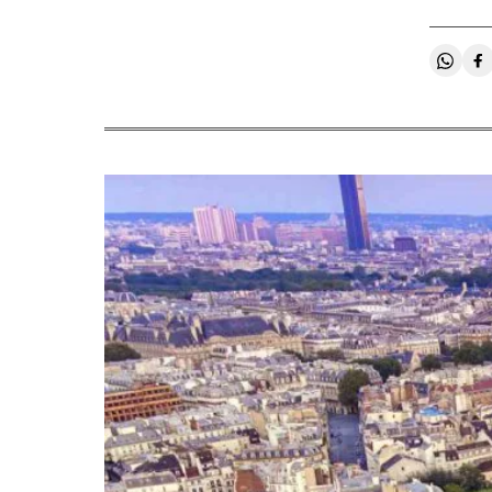
Compa
C