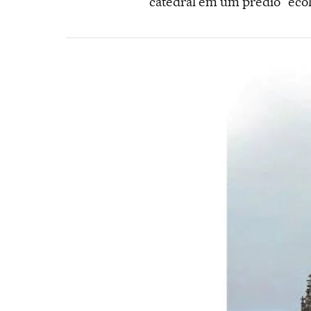
catedral em um prédio "ecol