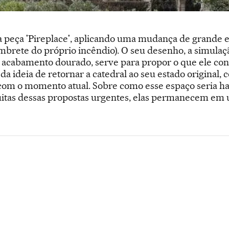
a peça 'Pireplace', aplicando uma mudança de grande 
ete do próprio incêndio). O seu desenho, a simulaçã
acabamento dourado, serve para propor o que ele co
da ideia de retornar a catedral ao seu estado origina
om o momento atual. Sobre como esse espaço seria ha
itas dessas propostas urgentes, elas permanecem em u