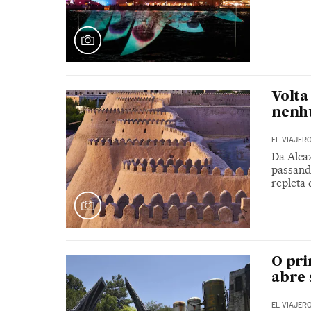
Volta
nenhu
EL VIAJER
Da Alca
passand
repleta 
O pri
abre 
EL VIAJER