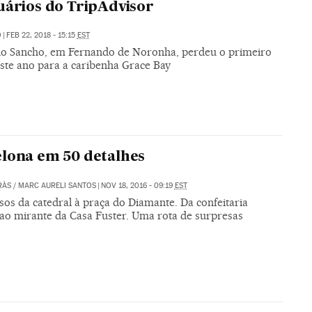
uários do TripAdvisor
O
|
FEB 22, 2018 - 15:15
EST
do Sancho, em Fernando de Noronha, perdeu o primeiro
este ano para a caribenha Grace Bay
lona em 50 detalhes
RÀS
/
MARC AURELI SANTOS
|
NOV 18, 2016 - 09:19
EST
os da catedral à praça do Diamante. Da confeitaria
 ao mirante da Casa Fuster. Uma rota de surpresas