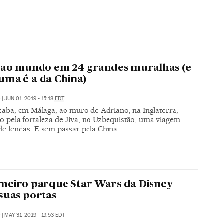
 ao mundo em 24 grandes muralhas (e
ma é a da China)
O
|
JUN 01, 2019 - 15:18
EDT
zaba, em Málaga, ao muro de Adriano, na Inglaterra,
o pela fortaleza de Jiva, no Uzbequistão, uma viagem
de lendas. E sem passar pela China
meiro parque Star Wars da Disney
suas portas
O
|
MAY 31, 2019 - 19:53
EDT