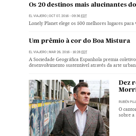
Os 20 destinos mais alucinantes 
EL VIAJERO
|
OCT 07, 2016 - 09:36
EDT
Lonely Planet elege os 500 melhores lugares para v
Um prêmio à cor do Boa Mistura
EL VIAJERO
|
MAR 26, 2016 - 16:28
EDT
A Sociedade Geográfica Espanhola premia coletivo
desenvolvimento sustentável através da arte urban
Dez 
Morri
RUBÉN PU
O canto
sobre a