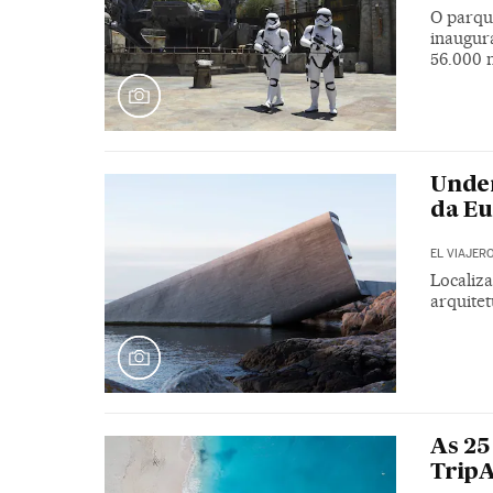
O parqu
inaugur
56.000 
Under
da E
EL VIAJER
Localiz
arquite
As 25
TripA