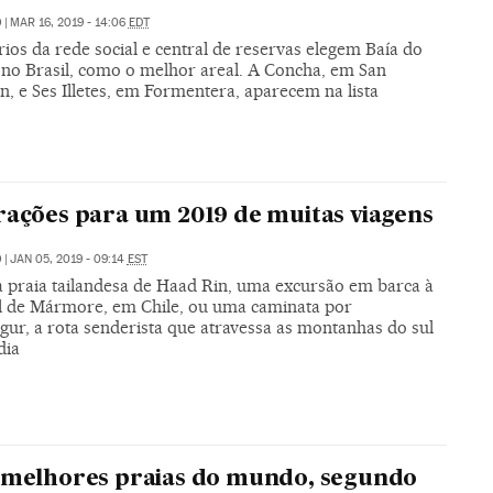
O
|
MAR 16, 2019 - 14:06
EDT
ios da rede social e central de reservas elegem Baía do
 no Brasil, como o melhor areal. A Concha, em San
n, e Ses Illetes, em Formentera, aparecem na lista
rações para um 2019 de muitas viagens
O
|
JAN 05, 2019 - 09:14
EST
a praia tailandesa de Haad Rin, uma excursão em barca à
l de Mármore, em Chile, ou uma caminata por
gur, a rota senderista que atravessa as montanhas do sul
dia
 melhores praias do mundo, segundo