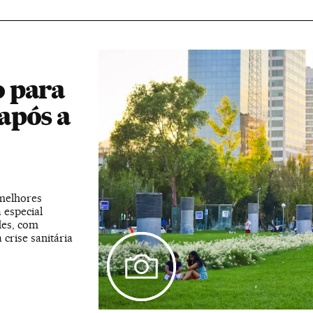
 para
após a
 melhores
 especial
des, com
 crise sanitária