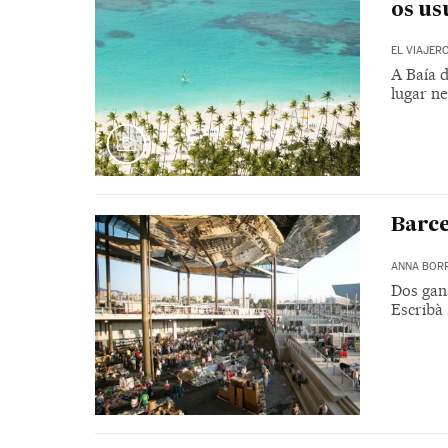
os us
EL VIAJER
A Baía 
lugar n
Barce
ANNA BOR
Dos gans
Escribà