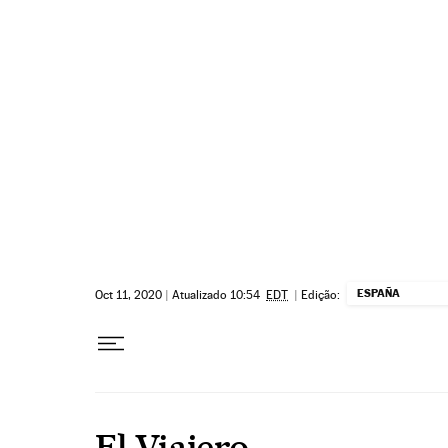
Pular para o conteúdo
ESPAÑA
Oct 11, 2020
|
Atualizado 10:54
EDT
|
Edição:
El Viajero