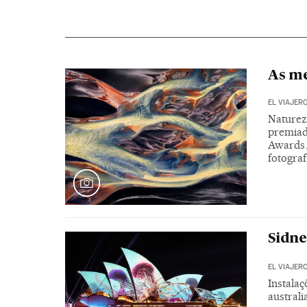
As me
EL VIAJER
Naturez
premiad
Awards.
fotograf
Sidne
EL VIAJER
Instalaç
australi