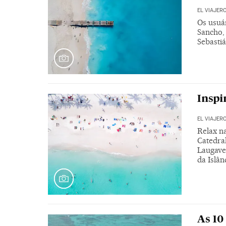
EL VIAJER
Os usuár
Sancho,
Sebastiá
Inspi
EL VIAJER
Relax n
Catedra
Laugave
da Islân
As 10