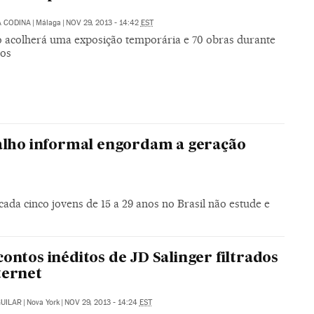
 CODINA
|
Málaga
|
NOV 29, 2013 - 14:42
EST
o acolherá uma exposição temporária e 70 obras durante
nos
balho informal engordam a geração
ada cinco jovens de 15 a 29 anos no Brasil não estude e
contos inéditos de JD Salinger filtrados
ternet
UILAR
|
Nova York
|
NOV 29, 2013 - 14:24
EST