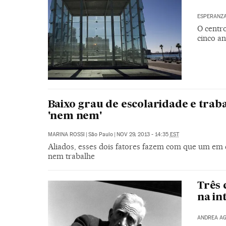
ESPERANZA
O centr
cinco a
Baixo grau de escolaridade e tra
'nem nem'
MARINA ROSSI
|
São Paulo
|
NOV 29, 2013 - 14:35
EST
Aliados, esses dois fatores fazem com que um em c
nem trabalhe
Três 
na in
ANDREA AG