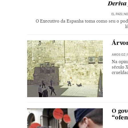
Deriva
EL PAÍS
|
NO
O Executivo da Espanha toma como seu o pode
l
Árvor
AMOS OZ
|
Na opin
século X
cruelda
O gov
“ofe