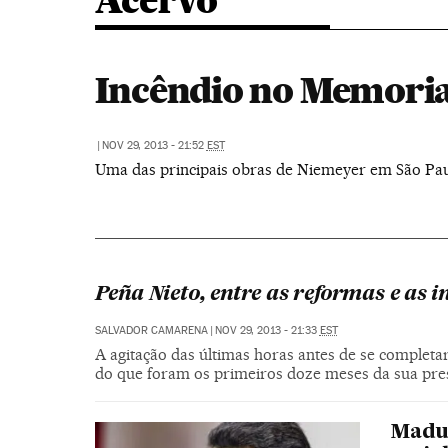
Acervo
Incêndio no Memoria
|
NOV 29, 2013 - 21:52
EST
Uma das principais obras de Niemeyer em São Paul
Peña Nieto, entre as reformas e as i
SALVADOR CAMARENA
|
NOV 29, 2013 - 21:33
EST
A agitação das últimas horas antes de se complet
do que foram os primeiros doze meses da sua pre
Madu