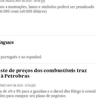
 CUÉ
|
Madrid
|
NOV 29, 2013 - 19:34
EST
to a instituições, hinos e símbolos poderá ser penalizado
5.000 reais (40.000 dólares)
íngues
 português e ao espanhol
ste de preços dos combustíveis traz
o à Petrobras
ÉNEZ
|
NOV 29, 2013 - 17:31
EST
de 4% e 8% para a gasolina e o diesel dão fôlego à estatal
óleo para cumprir seu plano de negócios