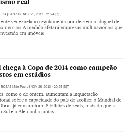
lismo real
MEZA
|
Caracas
|
NOV 29, 2013 - 21:24
EST
dente venezuelano regulamenta por decreto o aluguel de
comerciais A medida afetará empresas multinacionais que
investido em imóveis
l chega à Copa de 2014 como campeão
stos em estádios
 ROSAS
|
São Paulo
|
NOV 29, 2013 - 20:53
EST
es, como o de ontem, aumentam a inquietação
ional sobre a capacidade do país de acolher o Mundial de
Obras já consumiram 8 bilhões de reais, mais do que a
o Sul e a Alemanha juntas