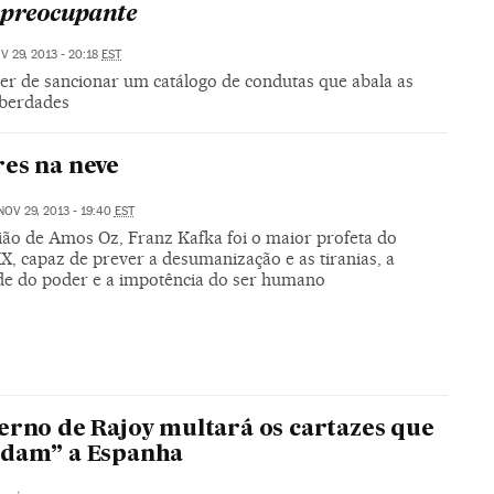
 preocupante
V 29, 2013 - 20:18
EST
r de sancionar um catálogo de condutas que abala as
iberdades
es na neve
NOV 29, 2013 - 19:40
EST
ião de Amos Oz, Franz Kafka foi o maior profeta do
X, capaz de prever a desumanização e as tiranias, a
de do poder e a impotência do ser humano
erno de Rajoy multará os cartazes que
ndam” a Espanha