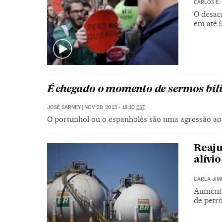
CARLOS E.
O desaca
em até 9
É chegado o momento de sermos bil
JOSÉ SARNEY
|
NOV 29, 2013 - 18:10
EST
O portunhol ou o espanholês são uma agressão ao
Reaju
alívi
CARLA JIM
Aumento 
de petr