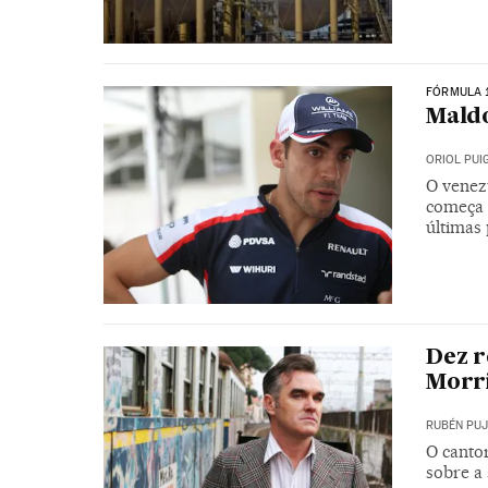
FÓRMULA 
Maldo
ORIOL PU
O venez
começa 
últimas
Dez 
Morri
RUBÉN PU
O canto
sobre a