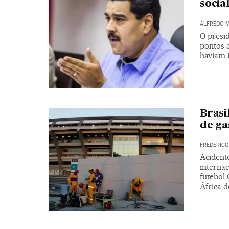
socia
ALFREDO 
O presi
pontos 
haviam 
Brasi
de ga
FREDERICO
Acident
internac
futebol 
África d