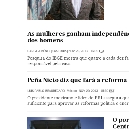
As mulheres ganham independência
dos homens
CARLA JIMÉNEZ
|
São Paulo
|
NOV 29, 2013 - 16:09
EST
Pesquisa do IBGE mostra que quatro a cada dez fa
responsável pela casa
Peña Nieto diz que fará a reform
LUIS PABLO BEAUREGARD
|
México
|
NOV 29, 2013 - 15:52
EST
O presidente mexicano e líder do PRI assegura que
suficiente para aprovar as reformas política e ener
O por
Centr