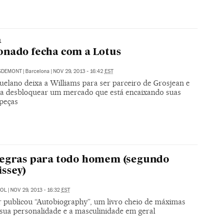
1
nado fecha com a Lotus
IGDEMONT
|
Barcelona
|
NOV 29, 2013 - 16:42
EST
uelano deixa a Williams para ser parceiro de Grosjean e
a desbloquear um mercado que está encaixando suas
 peças
regras para todo homem (segundo
ssey)
JOL
|
NOV 29, 2013 - 16:32
EST
r publicou “Autobiography”, um livro cheio de máximas
 sua personalidade e a masculinidade em geral