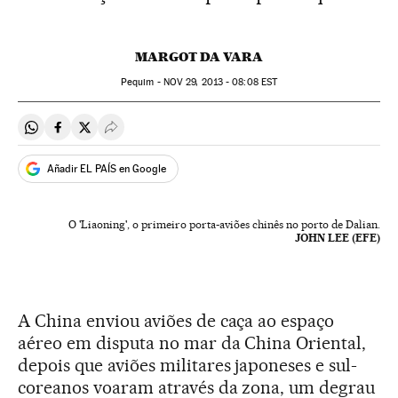
MARGOT DA VARA
Pequim -
NOV
29, 2013 - 08:08
EST
Compartir en Whatsapp
Compartir en Facebook
Compartir en Twitter
Desplegar Redes Sociales
Añadir EL PAÍS en Google
O 'Liaoning', o primeiro porta-aviões chinês no porto de Dalian.
JOHN LEE (EFE)
A China enviou aviões de caça ao espaço
aéreo em disputa no mar da China Oriental,
depois que aviões militares japoneses e sul-
coreanos voaram através da zona, um degrau