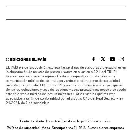
©
EDICIONES EL PAÍS
EL PAÍS BRASIL EN
EL PAÍS BRASI
EL PAÍS B
EL PA
EL PAÍS ejerce la oposición expresa frente al uso de sus obras y prestaciones en
la elaboración de revistas de prensa prevista en el artículo 32.1 del TRLPI;
también realiza la reserva expresa frente a la reproducción, distribución y
comunicación pública de sus trabajos y artículos sobre temas de actualidad
prevista en el artículo 33.1 del TRLPI; y, asimismo, realiza una reserva expresa
de las reproducciones y usos de las obras y otras prestaciones accesibles desde
este sitio web a medios de lectura mecánica u otros medios que resulten
adecuados a tal fin de conformidad con el artículo 67.3 del Real Decreto - ley
24/2021, de 2 de noviembre
Contacto
Venta de contenidos
Aviso legal
Política cookies
Política de privacidad
Mapa
Suscripciones EL PAÍS
Suscripciones empresas