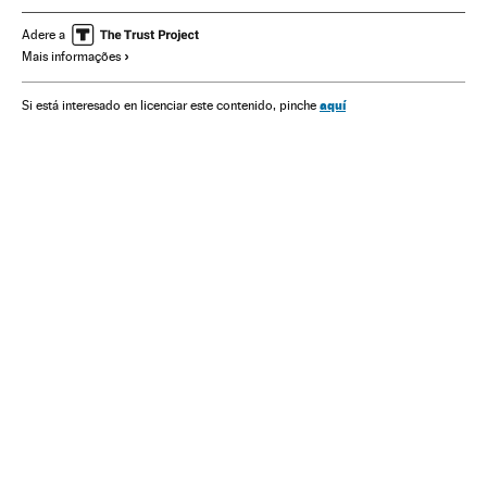
Relações exteriores
Adere a
Mais informações
aquí
Si está interesado en licenciar este contenido, pinche