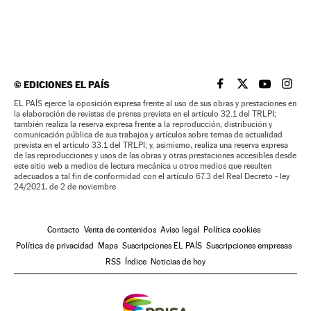
©
EDICIONES EL PAÍS
EL PAÍS BRASIL EN
EL PAÍS BRASI
EL PAÍS B
EL PA
EL PAÍS ejerce la oposición expresa frente al uso de sus obras y prestaciones en
la elaboración de revistas de prensa prevista en el artículo 32.1 del TRLPI;
también realiza la reserva expresa frente a la reproducción, distribución y
comunicación pública de sus trabajos y artículos sobre temas de actualidad
prevista en el artículo 33.1 del TRLPI; y, asimismo, realiza una reserva expresa
de las reproducciones y usos de las obras y otras prestaciones accesibles desde
este sitio web a medios de lectura mecánica u otros medios que resulten
adecuados a tal fin de conformidad con el artículo 67.3 del Real Decreto - ley
24/2021, de 2 de noviembre
Contacto
Venta de contenidos
Aviso legal
Política cookies
Política de privacidad
Mapa
Suscripciones EL PAÍS
Suscripciones empresas
RSS
Índice
Noticias de hoy