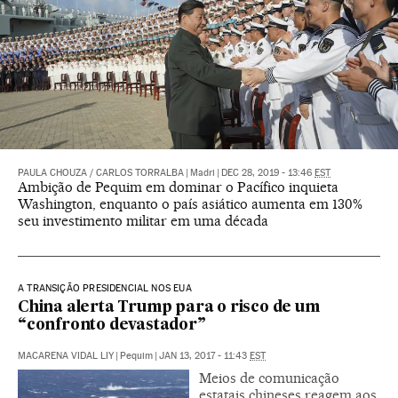
PAULA CHOUZA
/
CARLOS TORRALBA
|
Madri
|
DEC 28, 2019 - 13:46
EST
Ambição de Pequim em dominar o Pacífico inquieta
Washington, enquanto o país asiático aumenta em 130%
seu investimento militar em uma década
A TRANSIÇÃO PRESIDENCIAL NOS EUA
China alerta Trump para o risco de um
“confronto devastador”
MACARENA VIDAL LIY
|
Pequim
|
JAN 13, 2017 - 11:43
EST
Meios de comunicação
estatais chineses reagem aos