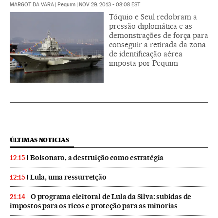
MARGOT DA VARA
|
Pequim
|
NOV 29, 2013 - 08:08
EST
Tóquio e Seul redobram a
pressão diplomática e as
demonstrações de força para
conseguir a retirada da zona
de identificação aérea
imposta por Pequim
ÚLTIMAS NOTICIAS
Bolsonaro, a destruição como estratégia
12:15
Lula, uma ressurreição
12:15
O programa eleitoral de Lula da Silva: subidas de
21:14
impostos para os ricos e proteção para as minorias