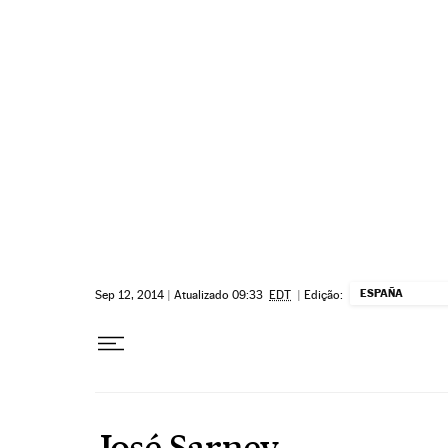
Pular para o conteúdo
ESPAÑA
Sep 12, 2014
|
Atualizado 09:33
EDT
|
Edição:
José Sarney