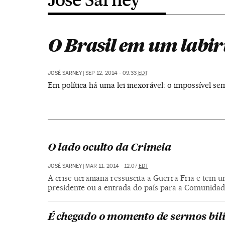
O Brasil em um labir
JOSÉ SARNEY
|
SEP 12, 2014 - 09:33
EDT
Em política há uma lei inexorável: o impossível s
O lado oculto da Crimeia
JOSÉ SARNEY
|
MAR 11, 2014 - 12:07
EDT
A crise ucraniana ressuscita a Guerra Fria e tem
presidente ou a entrada do país para a Comunida
É chegado o momento de sermos bil