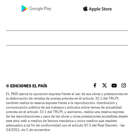
©
EDICIONES EL PAÍS
EL PAÍS BRASIL EN
EL PAÍS BRASI
EL PAÍS B
EL PA
EL PAÍS ejerce la oposición expresa frente al uso de sus obras y prestaciones en
la elaboración de revistas de prensa prevista en el artículo 32.1 del TRLPI;
también realiza la reserva expresa frente a la reproducción, distribución y
comunicación pública de sus trabajos y artículos sobre temas de actualidad
prevista en el artículo 33.1 del TRLPI; y, asimismo, realiza una reserva expresa
de las reproducciones y usos de las obras y otras prestaciones accesibles desde
este sitio web a medios de lectura mecánica u otros medios que resulten
adecuados a tal fin de conformidad con el artículo 67.3 del Real Decreto - ley
24/2021, de 2 de noviembre