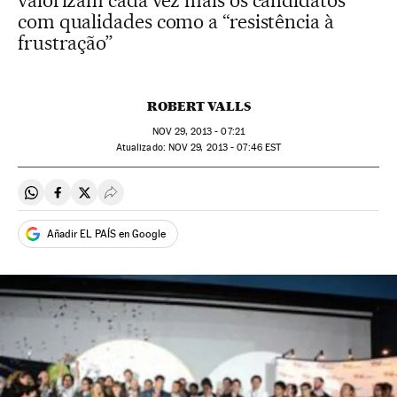
valorizam cada vez mais os candidatos
com qualidades como a “resistência à
frustração”
ROBERT VALLS
NOV
29, 2013 - 07:21
atualizado:
NOV
29, 2013 - 07:46
EST
Compartir en Whatsapp
Compartir en Facebook
Compartir en Twitter
Desplegar Redes Sociales
Añadir EL PAÍS en Google