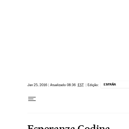
Pular para o conteúdo
ESPAÑA
Jan 25, 2016
|
Atualizado 08:36
EST
|
Edição:
Esperanza Codina