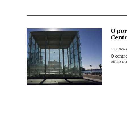
O por
Centr
ESPERANZA
O centr
cinco a