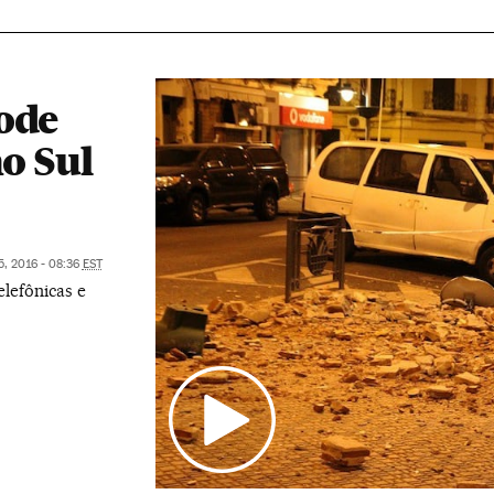
ode
no Sul
5, 2016 - 08:36
EST
elefônicas e