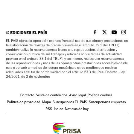
©
EDICIONES EL PAÍS
EL PAÍS BRASIL EN
EL PAÍS BRASI
EL PAÍS B
EL PA
EL PAÍS ejerce la oposición expresa frente al uso de sus obras y prestaciones en
la elaboración de revistas de prensa prevista en el artículo 32.1 del TRLPI;
también realiza la reserva expresa frente a la reproducción, distribución y
comunicación pública de sus trabajos y artículos sobre temas de actualidad
prevista en el artículo 33.1 del TRLPI; y, asimismo, realiza una reserva expresa
de las reproducciones y usos de las obras y otras prestaciones accesibles desde
este sitio web a medios de lectura mecánica u otros medios que resulten
adecuados a tal fin de conformidad con el artículo 67.3 del Real Decreto - ley
24/2021, de 2 de noviembre
Contacto
Venta de contenidos
Aviso legal
Política cookies
Política de privacidad
Mapa
Suscripciones EL PAÍS
Suscripciones empresas
RSS
Índice
Noticias de hoy