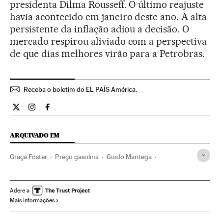
presidenta Dilma Rousseff. O último reajuste
havia acontecido em janeiro deste ano. A alta
persistente da inflação adiou a decisão. O
mercado respirou aliviado com a perspectiva
de que dias melhores virão para a Petrobras.
Receba o boletim do EL PAÍS América.
Economia El País Brasil en Twitter
Economia El País Brasil en Instagram
Economia El País Brasil en Facebook
ARQUIVADO EM
Graça Foster
Preço gasolina
Guido Mantega
Preço combustíveis
Gasolina
Combustíveis
Ministério Fazenda
Petrobras
Petróleo
Preço energia
Adere a
Mais informações
Combustíveis fósseis
Mercado energético