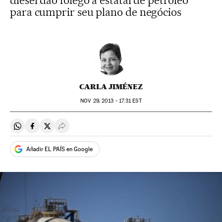
diesel dão fôlego à estatal de petróleo
para cumprir seu plano de negócios
CARLA JIMÉNEZ
NOV
29, 2013 - 17:31
EST
Compartir en Whatsapp
Compartir en Facebook
Compartir en Twitter
Desplegar Redes Sociales
Añadir EL PAÍS en Google