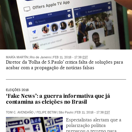
MARÍA MARTÍN
|
Rio de Janeiro
|
FEB 11, 2018 - 17:38
EST
Diretor da 'Folha de S.Paulo' critica falta de soluções para
acabar com a propagação de notícias falsas
ELEIÇÕES 2018
‘Fake News’: a guerra informativa que já
contamina as eleições no Brasil
TOM C. AVENDAÑO
/
FELIPE BETIM
|
São Paulo
|
FEB 11, 2018 - 17:38
EST
Especialistas alertam que a
polarização política
preparou o terreno para