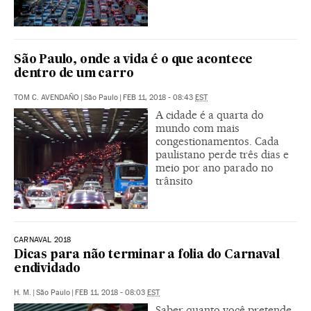
São Paulo, onde a vida é o que acontece
dentro de um carro
TOM C. AVENDAÑO
|
São Paulo
|
FEB 11, 2018 - 08:43
EST
A cidade é a quarta do
mundo com mais
congestionamentos. Cada
paulistano perde três dias e
meio por ano parado no
trânsito
CARNAVAL 2018
Dicas para não terminar a folia do Carnaval
endividado
H. M.
|
São Paulo
|
FEB 11, 2018 - 08:03
EST
Saber quanto você pretende