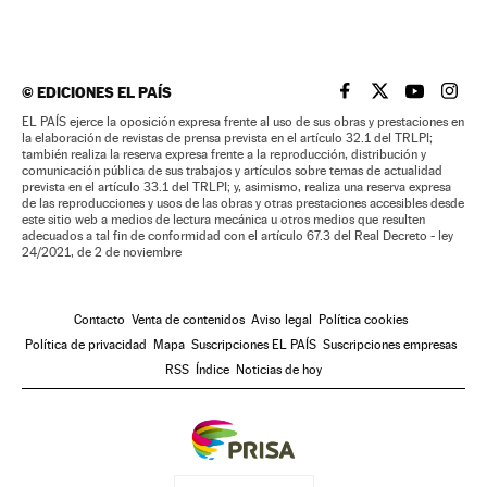
©
EDICIONES EL PAÍS
EL PAÍS BRASIL EN
EL PAÍS BRASI
EL PAÍS B
EL PA
EL PAÍS ejerce la oposición expresa frente al uso de sus obras y prestaciones en
la elaboración de revistas de prensa prevista en el artículo 32.1 del TRLPI;
también realiza la reserva expresa frente a la reproducción, distribución y
comunicación pública de sus trabajos y artículos sobre temas de actualidad
prevista en el artículo 33.1 del TRLPI; y, asimismo, realiza una reserva expresa
de las reproducciones y usos de las obras y otras prestaciones accesibles desde
este sitio web a medios de lectura mecánica u otros medios que resulten
adecuados a tal fin de conformidad con el artículo 67.3 del Real Decreto - ley
24/2021, de 2 de noviembre
Contacto
Venta de contenidos
Aviso legal
Política cookies
Política de privacidad
Mapa
Suscripciones EL PAÍS
Suscripciones empresas
RSS
Índice
Noticias de hoy