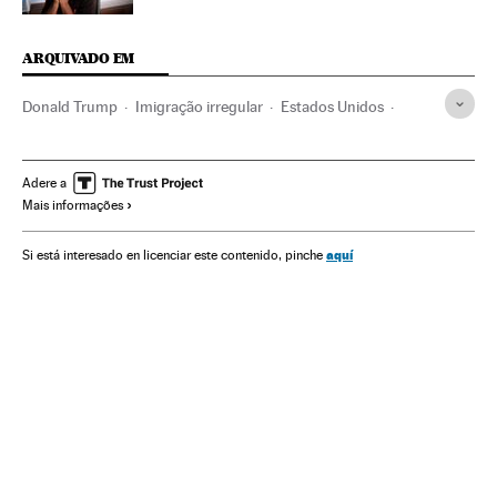
ARQUIVADO EM
Donald Trump
Imigração irregular
Estados Unidos
México
Fronteiras
Política migração
América do Norte
Política exterior
Migração
Adere a
Mais informações
América Latina
Demografia
América
Relações exteriores
Sociedade
aquí
Si está interesado en licenciar este contenido, pinche