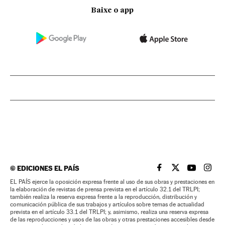
Baixe o app
©
EDICIONES EL PAÍS
EL PAÍS BRASIL EN
EL PAÍS BRASI
EL PAÍS B
EL PA
EL PAÍS ejerce la oposición expresa frente al uso de sus obras y prestaciones en
la elaboración de revistas de prensa prevista en el artículo 32.1 del TRLPI;
también realiza la reserva expresa frente a la reproducción, distribución y
comunicación pública de sus trabajos y artículos sobre temas de actualidad
prevista en el artículo 33.1 del TRLPI; y, asimismo, realiza una reserva expresa
de las reproducciones y usos de las obras y otras prestaciones accesibles desde