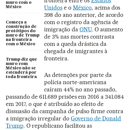
fronteira entre os
Estados
muro com o
Unidos
e o
México
, acima dos
México
398 do ano anterior, de acordo
com o registro da agência de
Começa a
construção de
imigração da
ONU
. O aumento
protótipos do
de 3% nas mortes contrasta
muro de Trump
na fronteira
com a queda drástica da
com o México
chegada de imigrantes à
fronteira.
Trump diz que
muro com
México não se
estenderá por
As detenções por parte da
toda fronteira
polícia norte-americana
caíram 44% no ano passado,
passando de 611.689 prisões em 2016 a 341.084
em 2017, o que é atribuído ao efeito de
dissuasão da campanha de pulso firme contra
a imigração irregular do
Governo de Donald
Trump
. O republicano facilitou as