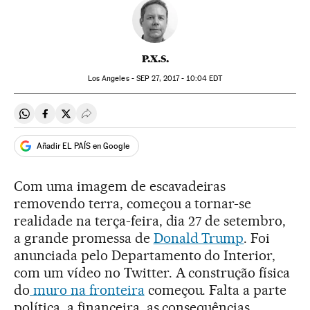
P.X.S.
Los Angeles -
SEP
27, 2017 - 10:04
EDT
Compartir en Whatsapp
Compartir en Facebook
Compartir en Twitter
Desplegar Redes Sociales
Añadir EL PAÍS en Google
Com uma imagem de escavadeiras
removendo terra, começou a tornar-se
realidade na terça-feira, dia 27 de setembro,
a grande promessa de
Donald Trump
. Foi
anunciada pelo Departamento do Interior,
com um vídeo no Twitter. A construção física
do
muro na fronteira
começou. Falta a parte
política, a financeira, as consequências