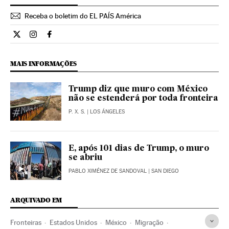
Receba o boletim do EL PAÍS América
Internacional El País Brasil en Twitter
Internacional El País Brasil en Instagram
Internacional El País Brasil en Facebook
MAIS INFORMAÇÕES
Trump diz que muro com México
não se estenderá por toda fronteira
P. X. S.
| LOS ÁNGELES
E, após 101 dias de Trump, o muro
se abriu
PABLO XIMÉNEZ DE SANDOVAL
| SAN DIEGO
ARQUIVADO EM
Fronteiras
Estados Unidos
México
Migração