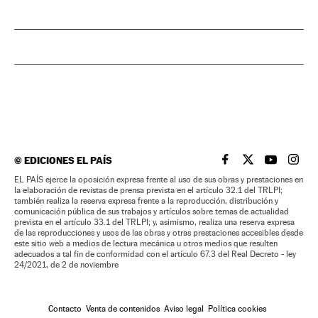
©
EDICIONES EL PAÍS
EL PAÍS BRASIL EN
EL PAÍS BRASI
EL PAÍS B
EL PA
EL PAÍS ejerce la oposición expresa frente al uso de sus obras y prestaciones en
la elaboración de revistas de prensa prevista en el artículo 32.1 del TRLPI;
también realiza la reserva expresa frente a la reproducción, distribución y
comunicación pública de sus trabajos y artículos sobre temas de actualidad
prevista en el artículo 33.1 del TRLPI; y, asimismo, realiza una reserva expresa
de las reproducciones y usos de las obras y otras prestaciones accesibles desde
este sitio web a medios de lectura mecánica u otros medios que resulten
adecuados a tal fin de conformidad con el artículo 67.3 del Real Decreto - ley
24/2021, de 2 de noviembre
Contacto
Venta de contenidos
Aviso legal
Política cookies