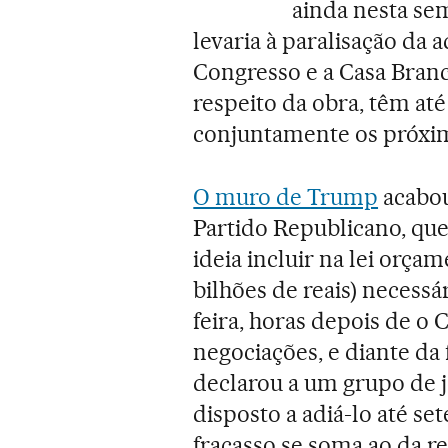
ainda nesta sem
levaria à paralisação da 
Congresso e a Casa Branc
respeito da obra, têm at
conjuntamente os próxi
O muro de Trump
acabou
Partido Republicano, qu
ideia incluir na lei orçam
bilhões de reais) necessá
feira, horas depois de o 
negociações, e diante da 
declarou a um grupo de j
disposto a adiá-lo até se
fracasso se soma ao da r