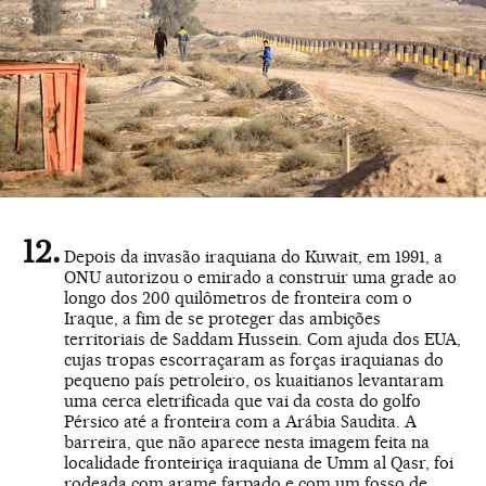
Depois da invasão iraquiana do Kuwait, em 1991, a
ONU autorizou o emirado a construir uma grade ao
longo dos 200 quilômetros de fronteira com o
Iraque, a fim de se proteger das ambições
territoriais de Saddam Hussein. Com ajuda dos EUA,
cujas tropas escorraçaram as forças iraquianas do
pequeno país petroleiro, os kuaitianos levantaram
uma cerca eletrificada que vai da costa do golfo
Pérsico até a fronteira com a Arábia Saudita. A
barreira, que não aparece nesta imagem feita na
localidade fronteiriça iraquiana de Umm al Qasr, foi
rodeada com arame farpado e com um fosso de