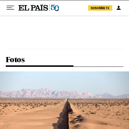
SUSCRÍBETE
Pular para o conteúdo
Fotos