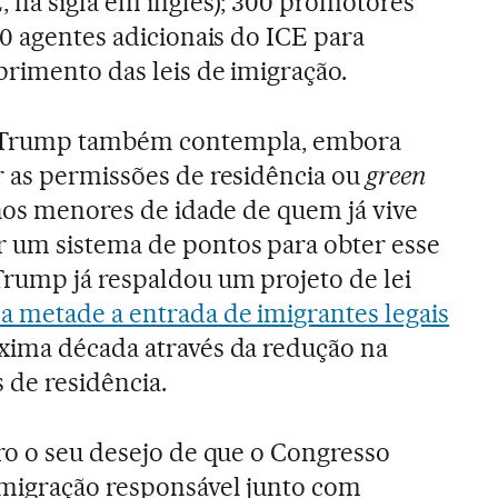
 na sigla em inglês); 300 promotores
00 agentes adicionais do ICE para
primento das leis de imigração.
 Trump também contempla, embora
r as permissões de residência ou
green
hos menores de idade de quem já vive
 um sistema de pontos para obter esse
rump já respaldou um projeto de lei
a metade a entrada de imigrantes legais
xima década através da redução na
 de residência.
ro o seu desejo de que o Congresso
migração responsável junto com