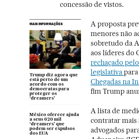
concessão de vistos.
A proposta pre
MAIS INFORMAÇÕES
menores não a
sobretudo da A
aos líderes do
rechaçado pelo
legislativa
para
Trump diz agora que
Chegadas na In
está perto de um
acordo com os
democratas para
fim Trump anu
proteger os
‘dreamers’
A lista de med
México oferece ajuda
contratar mais 
a seus 620 mil
‘dreamers’ que
advogados para
podem ser expulsos
dos EUA