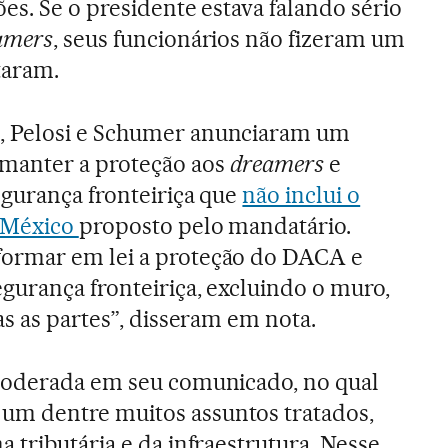
es. Se o presidente estava falando sério
amers
, seus funcionários não fizeram um
taram.
 Pelosi e Schumer anunciaram um
manter a proteção aos
dreamers
e
gurança fronteiriça que
não inclui o
o México
proposto pelo mandatário.
ormar em lei a proteção do DACA e
gurança fronteiriça, excluindo o muro,
as as partes”, disseram em nota.
moderada em seu comunicado, no qual
m dentre muitos assuntos tratados,
 tributária e da infraestrutura. Nesse