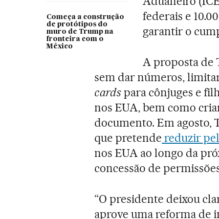
Aduaneiro (ICE,
federais e 10.0
Começa a construção
de protótipos do
garantir o cum
muro de Trump na
fronteira com o
México
A proposta de
sem dar números, limita
cards
para cônjuges e fil
nos EUA, bem como criar
documento. Em agosto, T
que pretende
reduzir pel
nos EUA ao longo da pró
concessão de permissões
“O presidente deixou cla
aprove uma reforma de i