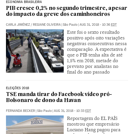
ECONOMIA BRASILEIRA
PIB cresce 0,2% no segundo trimestre, apesar
do impacto da greve dos caminhoneiros
CARLA JIMÉNEZ
/
REGIANE OLIVEIRA
|
São Paulo
|
AUG 31, 2018 - 10:36
EDT
Este foi o sexto resultado
positivo após oito variações
negativas consecutivas nessa
comparação. A expectativa é
que o PIB tenha alta de até
1,5% em 2018, metade do
previsto por analistas no
final do ano passado
ELEIÇÕES 2018
TSE manda tirar do Facebook vídeo pró-
Bolsonaro de dono da Havan
FERNANDA BECKER
|
São Paulo
|
AUG 31, 2018 - 10:33
EDT
Reportagem do EL PAÍS
mostrou que empresário
Luciano Hang pagou para