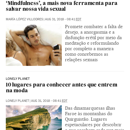
‘Mindfulness’, a mais nova ferramenta para
salvar nossa vida sexual
MARÍA LÓPEZ VILLODRES
|
AUG 31, 2018 - 08:41
EDT
Promete combater a falta de
desejo, a anorgasmia e a
disfunção erétil por meio da
meditação e reformulando
por completo a maneira
como concebemos as
relações sexuais
LONELY PLANET
10 lugares para conhecer antes que entrem
na moda
LONELY PLANET
|
AUG 31, 2018 - 08:41
EDT
Das dinamarquesas ilhas
Faroe às montanhas do
Quirguistão. Lugares
espetaculares por descobrir