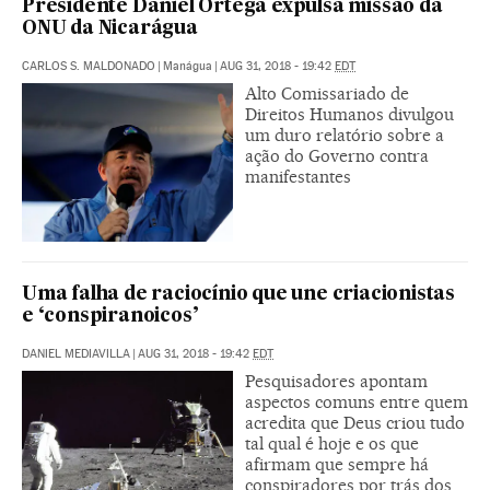
Presidente Daniel Ortega expulsa missão da
ONU da Nicarágua
CARLOS S. MALDONADO
|
Manágua
|
AUG 31, 2018 - 19:42
EDT
Alto Comissariado de
Direitos Humanos divulgou
um duro relatório sobre a
ação do Governo contra
manifestantes
Uma falha de raciocínio que une criacionistas
e ‘conspiranoicos’
DANIEL MEDIAVILLA
|
AUG 31, 2018 - 19:42
EDT
Pesquisadores apontam
aspectos comuns entre quem
acredita que Deus criou tudo
tal qual é hoje e os que
afirmam que sempre há
conspiradores por trás dos