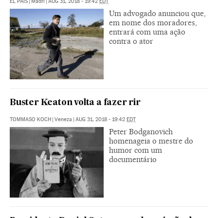
EL PAÍS
|
Madri
|
AUG 31, 2018 - 19:42
EDT
Um advogado anunciou que,
em nome dos moradores,
entrará com uma ação
contra o ator
Buster Keaton volta a fazer rir
TOMMASO KOCH
|
Veneza
|
AUG 31, 2018 - 19:42
EDT
Peter Bodganovich
homenageia o mestre do
humor com um
documentário