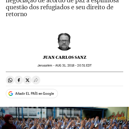
negociação de acordo de paz a espinhosa
questão dos refugiados e seu direito de
retorno
JUAN CARLOS SANZ
Jerusalém -
AUG
31, 2018 - 20:51
EDT
Compartir en Whatsapp
Compartir en Facebook
Compartir en Twitter
Desplegar Redes Sociales
Añadir EL PAÍS en Google