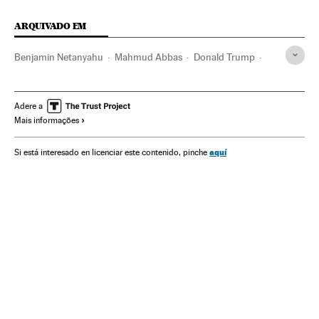
ARQUIVADO EM
Benjamin Netanyahu
Mahmud Abbas
Donald Trump
Israel
Territórios palestinos
Refugiados
Cooperação e desenvolvimento
Conflito árabe-israelense
Adere a
Mais informações
Palestina
Geopolítica
Vítimas guerra
Estados Unidos
Oriente médio
ONU
América do Norte
Ásia
aquí
Si está interesado en licenciar este contenido, pinche
Organizações internacionais
América
Relações exteriores
Conflitos
Política