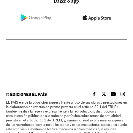
Baixe o app
©
EDICIONES EL PAÍS
EL PAÍS BRASIL EN
EL PAÍS BRASI
EL PAÍS B
EL PA
EL PAÍS ejerce la oposición expresa frente al uso de sus obras y prestaciones en
la elaboración de revistas de prensa prevista en el artículo 32.1 del TRLPI;
también realiza la reserva expresa frente a la reproducción, distribución y
comunicación pública de sus trabajos y artículos sobre temas de actualidad
prevista en el artículo 33.1 del TRLPI; y, asimismo, realiza una reserva expresa
de las reproducciones y usos de las obras y otras prestaciones accesibles desde
este sitio web a medios de lectura mecánica u otros medios que resulten