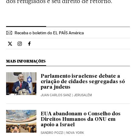
dos refugiados e seu direito de retorno.
Receba o boletim do EL PAÍS América
Internacional El País Brasil en Twitter
Internacional El País Brasil en Instagram
Internacional El País Brasil en Facebook
MAIS INFORMAÇÕES
Parlamento israelense debate a
criação de cidades segregadas só
para judeus
JUAN CARLOS SANZ
| JERUSALÉM
EUA abandonam o Conselho dos
Direitos Humanos da ONU em
apoio a Israel
SANDRO POZZI
| NOVA YORK