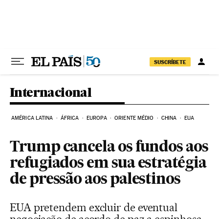
Pular para o conteúdo
SUSCRÍBETE
Internacional
AMÉRICA LATINA
ÁFRICA
EUROPA
ORIENTE MÉDIO
CHINA
EUA
Trump cancela os fundos aos
refugiados em sua estratégia
de pressão aos palestinos
EUA pretendem excluir de eventual