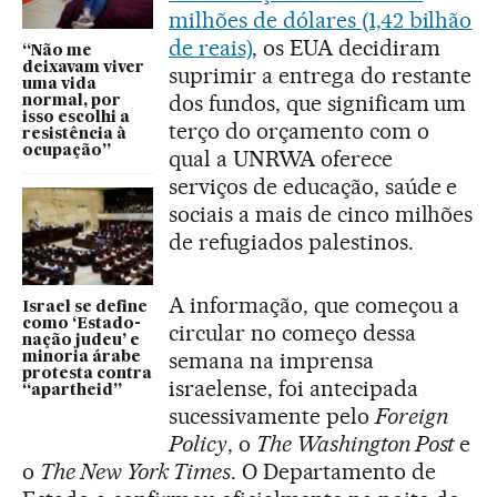
milhões de dólares (1,42 bilhão
de reais)
, os EUA decidiram
“Não me
deixavam viver
suprimir a entrega do restante
uma vida
dos fundos, que significam um
normal, por
isso escolhi a
terço do orçamento com o
resistência à
ocupação”
qual a UNRWA oferece
serviços de educação, saúde e
sociais a mais de cinco milhões
de refugiados palestinos.
A informação, que começou a
Israel se define
como ‘Estado-
circular no começo dessa
nação judeu’ e
semana na imprensa
minoria árabe
protesta contra
israelense, foi antecipada
“apartheid”
sucessivamente pelo
Foreign
Policy
, o
The Washington Post
e
o
The New York Times
. O Departamento de