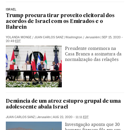
ISRAEL
Trump procura tirar proveito eleitoral dos
acordos de Israel com os Emirados e o
Bahrein
YOLANDA MONGE
/
JUAN CARLOS SANZ
|
Washington / Jerusalém
|
SEP 15, 2020 -
20:49
EDT
Presidente comemora na
Casa Branca a assinatura da
normalização das relações
Denúncia de um atroz estupro grupal de uma
adolescente abala Israel
JUAN CARLOS SANZ
|
Jerusalén
|
AUG 22, 2020 - 11:11
EDT
Investigação aponta que 30
homens fizeram fila em um