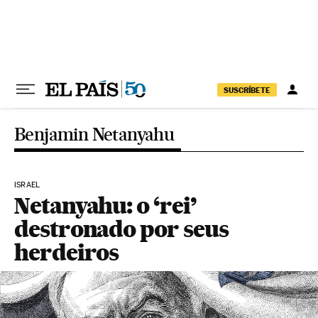
Pular para o conteúdo
SUSCRÍBETE
Benjamin Netanyahu
ISRAEL
Netanyahu: o ‘rei’
destronado por seus
herdeiros