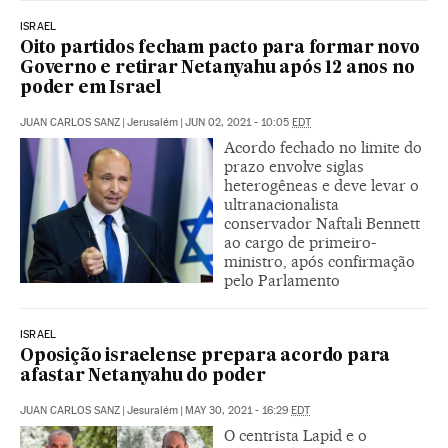
ISRAEL
Oito partidos fecham pacto para formar novo
Governo e retirar Netanyahu após 12 anos no
poder em Israel
JUAN CARLOS SANZ
|
Jerusalém
|
JUN 02, 2021 - 10:05
EDT
Acordo fechado no limite do
prazo envolve siglas
heterogêneas e deve levar o
ultranacionalista
conservador Naftali Bennett
ao cargo de primeiro-
ministro, após confirmação
pelo Parlamento
ISRAEL
Oposição israelense prepara acordo para
afastar Netanyahu do poder
JUAN CARLOS SANZ
|
Jesuralém
|
MAY 30, 2021 - 16:29
EDT
O centrista Lapid e o