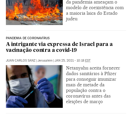
da pandemia ameaçam o
modelo de coexistência com
a maioria laica do Estado
judeu
PANDEMIA DE CORONAVÍRUS
A intrigante via expressa de Israel para a
vacinação contra a covid-19
JUAN CARLOS SANZ
|
Jerusalém
|
JAN 25, 2021 - 10:18
EST
Netanyahu aceita fornecer
dados sanitários à Pfizer
para conseguir imunizar
mais de metade da
população contra o
coronavírus antes das
eleições de março