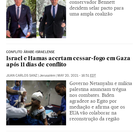
conservador Bennett
decidem selar pacto para
uma ampla coalizão
CONFLITO ÁRABE-ISRAELENSE
Israel e Hamas acertam cessar-fogo em Gaza
após 11 dias de conflito
JUAN CARLOS SANZ
|
Jerusalém
|
MAY 20, 2021 - 16:51
EDT
Governo Netanyahu e milícia
palestina anunciam trégua
nos combates. Biden
agradece ao Egito por
mediação e afirma que os
EUA vão colaborar na
reconstrução da região