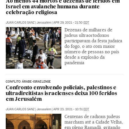
Ao menos 44 mortos e dezenas de feridos em
Israel em avalanche humana durante
celebração religiosa
JUAN CARLOS SANZ
|
Jerusalém
|
APR 29, 2021 - 21:50
EDT
Dezenas de milhares de
judeus ultraortodoxos
participavam da festa judaica
do fogo, o ato com maior
número de pessoas no país
desde a explosão da
pandemia
CONFLITO ÁRABE-ISRAELENSE
Confronto envolvendo policiais, palestinos e
ultradireitistas israelenses deixa 100 feridos
em Jerusalém
JUAN CARLOS SANZ
|
Jerusalém
|
APR 23, 2021 - 10:51
EDT
Centenas de radicais judeus
marcham até a Cidade Velha,
em pleno Ramadã, gritando