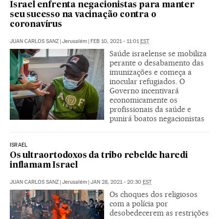
Israel enfrenta negacionistas para manter
seu sucesso na vacinação contra o
coronavírus
JUAN CARLOS SANZ
|
Jerusalém
|
FEB 10, 2021 - 11:01
EST
Saúde israelense se mobiliza
perante o desabamento das
imunizações e começa a
inocular refugiados. O
Governo incentivará
economicamente os
profissionais da saúde e
punirá boatos negacionistas
ISRAEL
Os ultraortodoxos da tribo rebelde haredi
inflamam Israel
JUAN CARLOS SANZ
|
Jerusalém
|
JAN 28, 2021 - 20:30
EST
Os choques dos religiosos
com a polícia por
desobedecerem as restrições