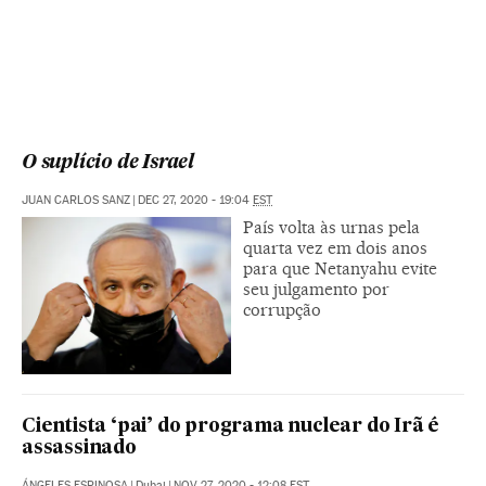
O suplício de Israel
JUAN CARLOS SANZ
|
DEC 27, 2020 - 19:04
EST
País volta às urnas pela
quarta vez em dois anos
para que Netanyahu evite
seu julgamento por
corrupção
Cientista ‘pai’ do programa nuclear do Irã é
assassinado
ÁNGELES ESPINOSA
|
Dubai
|
NOV 27, 2020 - 12:08
EST