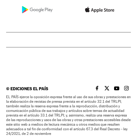
©
EDICIONES EL PAÍS
EL PAÍS BRASIL EN
EL PAÍS BRASI
EL PAÍS B
EL PA
EL PAÍS ejerce la oposición expresa frente al uso de sus obras y prestaciones en
la elaboración de revistas de prensa prevista en el artículo 32.1 del TRLPI;
también realiza la reserva expresa frente a la reproducción, distribución y
comunicación pública de sus trabajos y artículos sobre temas de actualidad
prevista en el artículo 33.1 del TRLPI; y, asimismo, realiza una reserva expresa
de las reproducciones y usos de las obras y otras prestaciones accesibles desde
este sitio web a medios de lectura mecánica u otros medios que resulten
adecuados a tal fin de conformidad con el artículo 67.3 del Real Decreto - ley
24/2021, de 2 de noviembre