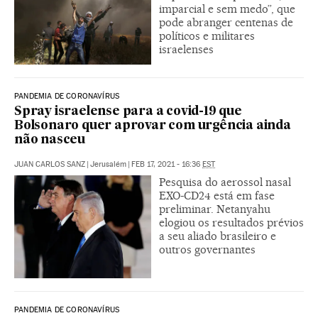
imparcial e sem medo”, que
pode abranger centenas de
políticos e militares
israelenses
PANDEMIA DE CORONAVÍRUS
Spray israelense para a covid-19 que
Bolsonaro quer aprovar com urgência ainda
não nasceu
JUAN CARLOS SANZ
|
Jerusalém
|
FEB 17, 2021 - 16:36
EST
Pesquisa do aerossol nasal
EXO-CD24 está em fase
preliminar. Netanyahu
elogiou os resultados prévios
a seu aliado brasileiro e
outros governantes
PANDEMIA DE CORONAVÍRUS