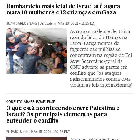
Bombardeio mais letal de Israel até agora
mata 10 mulheres e 13 crianças em Gaza
JUAN CARLOS SANZ
|
Jerusalém
|
MAY 16, 2021 - 11:25
EDT
Aviação israelense destrói a
casa do líder do Hamas na
Faixa. Lançamentos de
foguetes das milícias se
concentram na região de Tel
Aviv. Secretário-geral da
ONU adverte as partes em
conflito que “os ataques
indiscriminados contra civis
violam as leis internacionais”
CONFLITO ÁRABE-ISRAELENSE
O que está acontecendo entre Palestina e
Israel? Os principais elementos para
entender o conflito
EL PAÍS
|
Madri
|
MAY 15, 2021 - 20:22
EDT
Atual escalada entre o