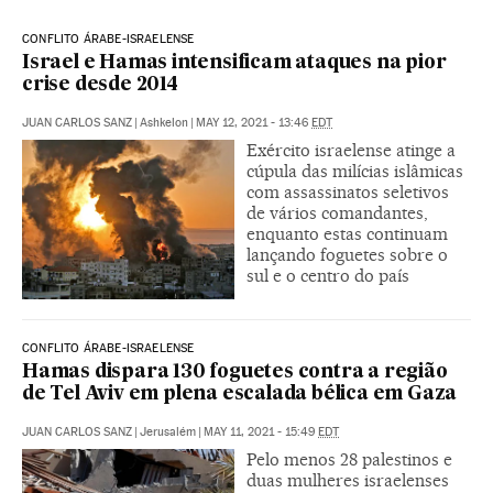
CONFLITO ÁRABE-ISRAELENSE
Israel e Hamas intensificam ataques na pior
crise desde 2014
JUAN CARLOS SANZ
|
Ashkelon
|
MAY 12, 2021 - 13:46
EDT
Exército israelense atinge a
cúpula das milícias islâmicas
com assassinatos seletivos
de vários comandantes,
enquanto estas continuam
lançando foguetes sobre o
sul e o centro do país
CONFLITO ÁRABE-ISRAELENSE
Hamas dispara 130 foguetes contra a região
de Tel Aviv em plena escalada bélica em Gaza
JUAN CARLOS SANZ
|
Jerusalém
|
MAY 11, 2021 - 15:49
EDT
Pelo menos 28 palestinos e
duas mulheres israelenses