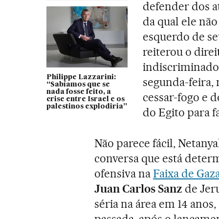
defender dos a
da qual ele não
esquerdo de se
reiterou o dire
indiscriminado
Philippe Lazzarini:
segunda-feira,
“Sabíamos que se
nada fosse feito, a
cessar-fogo e 
crise entre Israel e os
palestinos explodiria”
do Egito para fa
Não parece fácil, Netan
conversa que está determ
ofensiva na
Faixa de Gaz
Juan Carlos Sanz
de Jeru
séria na área em 14 anos
passada, após o lançame