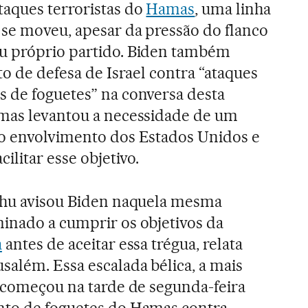
taques terroristas do
Hamas
, uma linha
 se moveu, apesar da pressão do flanco
u próprio partido. Biden também
ito de defesa de Israel contra “ataques
s de foguetes” na conversa desta
 mas levantou a necessidade de um
do envolvimento dos Estados Unidos e
cilitar esse objetivo.
yahu avisou Biden naquela mesma
inado a cumprir os objetivos da
a
antes de aceitar essa trégua, relata
salém. Essa escalada bélica, a mais
, começou na tarde de segunda-feira
nto de foguetes do Hamas contra