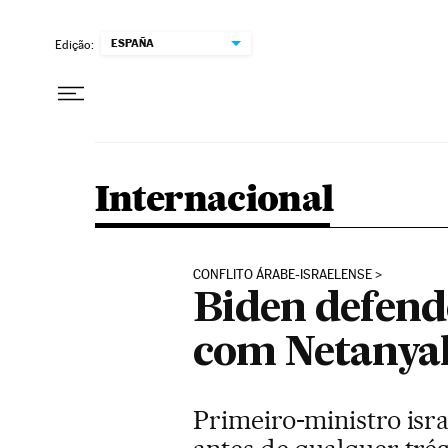
Pular para o conteúdo
ESPAÑA
Edição:
Internacional
CONFLITO ÁRABE-ISRAELENSE
Biden defend
com Netanya
Primeiro-ministro isr