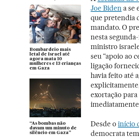
Joe Biden
a se 
que pretendia 
mandato. O pre
nesta segunda-
ministro israel
Bombardeio mais
seu “apoio ao 
letal de Israel até
agora mata 10
mulheres e 13 crianças
ligação forneci
em Gaza
havia feito até
explicitamente
exortação para 
imediatamente
Desde o
início
“As bombas não
davam um minuto de
democrata tem d
silêncio em Gaza”