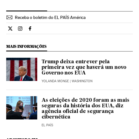
Receba o boletim do EL PAÍS América
Internacional El País Brasil en Twitter
Internacional El País Brasil en Instagram
Internacional El País Brasil en Facebook
MAIS INFORMAÇÕES
Trump deixa entrever pela
primeira vez que haverá um novo
Governo nos EUA
YOLANDA MONGE
| WASHINGTON
As eleições de 2020 foram as mais
seguras da história dos EUA, diz
agência oficial de segurança
cibernética
EL PAÍS