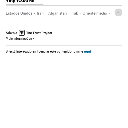
ARQUIVADO EM
Estados Unidos
Irán
Afganistán
Irak
Oriente medio
Donald Trump
Benjamin Netanyahu
Joseph Biden
Adere a
Mais informações
aquí
Si está interesado en licenciar este contenido, pinche