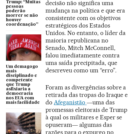
decisão não significa uma
Trump: “Muitas
pessoas
mudança na política e que era
poderão
morrer se não
consistente com os objetivos
houver
estratégicos dos Estados
coordenação”
Unidos. No entanto, o líder da
maioria republicana no
Senado, Mitch McConnell,
falou imediatamente contra
uma saída precipitada, que
Um demagogo
descreveu como um “erro”.
mais
disciplinado e
competente
que Trump
Foram as divergências sobre a
asfixiaria a
retirada das tropas do Iraque e
democracia
nos EUA com
do
Afeganistão
―uma das
mais facilidade
promessas eleitorais de Trump
à qual os militares e Esper se
opuseram― algumas das
razões para o expurgo no