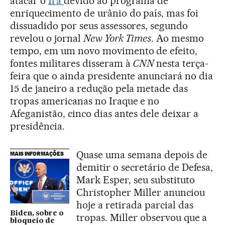
atacar o
Irã
devido ao programa de
enriquecimento de urânio do país, mas foi
dissuadido por seus assessores, segundo
revelou o jornal
New York Times
. Ao mesmo
tempo, em um novo movimento de efeito,
fontes militares disseram à
CNN
nesta terça-
feira que o ainda presidente anunciará no dia
15 de janeiro a redução pela metade das
tropas americanas no Iraque e no
Afeganistão, cinco dias antes dele deixar a
presidência.
Quase uma semana depois de
MAIS INFORMAÇÕES
demitir o secretário de Defesa,
Mark Esper, seu substituto
Christopher Miller anunciou
hoje a retirada parcial das
Biden, sobre o
tropas. Miller observou que a
bloqueio de