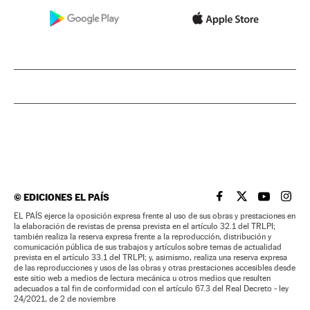
©
EDICIONES EL PAÍS
EL PAÍS BRASIL EN
EL PAÍS BRASI
EL PAÍS B
EL PA
EL PAÍS ejerce la oposición expresa frente al uso de sus obras y prestaciones en
la elaboración de revistas de prensa prevista en el artículo 32.1 del TRLPI;
también realiza la reserva expresa frente a la reproducción, distribución y
comunicación pública de sus trabajos y artículos sobre temas de actualidad
prevista en el artículo 33.1 del TRLPI; y, asimismo, realiza una reserva expresa
de las reproducciones y usos de las obras y otras prestaciones accesibles desde
este sitio web a medios de lectura mecánica u otros medios que resulten
adecuados a tal fin de conformidad con el artículo 67.3 del Real Decreto - ley
24/2021, de 2 de noviembre