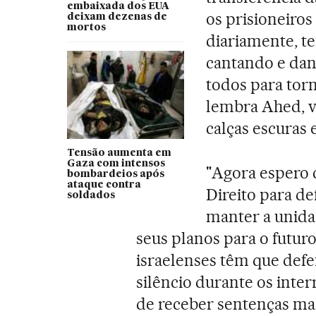
embaixada dos EUA
os prisioneiros
deixam dezenas de
mortos
diariamente, t
cantando e dan
todos para torn
lembra Ahed, v
calças escuras e
Tensão aumenta em
Gaza com intensos
"Agora espero 
bombardeios após
ataque contra
Direito para d
soldados
manter a unidad
seus planos para o futuro
israelenses têm que def
silêncio durante os inte
de receber sentenças mais