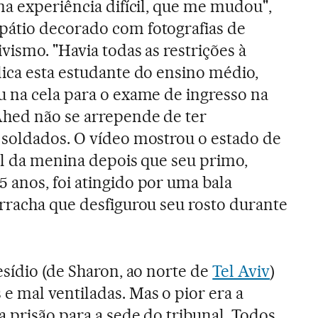
ma experiência difícil, que me mudou",
átio decorado com fotografias de
ivismo. "Havia todas as restrições à
lica esta estudante do ensino médio,
u na cela para o exame de ingresso na
Ahed não se arrepende de ter
 soldados. O vídeo mostrou o estado de
el da menina depois que seu primo,
 anos, foi atingido por uma bala
rracha que desfigurou seu rosto durante
esídio (de Sharon, ao norte de
Tel Aviv
)
e mal ventiladas. Mas o pior era a
a prisão para a sede do tribunal. Todos