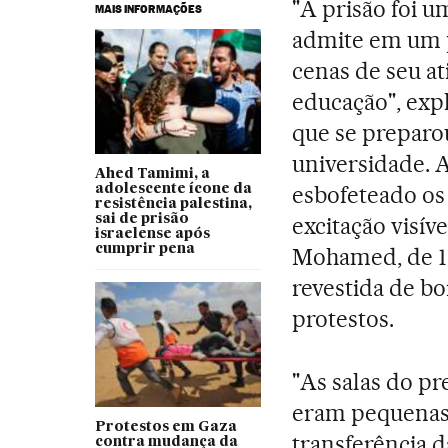
"A prisão foi u
MAIS INFORMAÇÕES
admite em um p
cenas de seu at
educação", exp
que se preparo
universidade. 
Ahed Tamimi, a
esbofeteado os
adolescente ícone da
resistência palestina,
sai de prisão
excitação visív
israelense após
cumprir pena
Mohamed, de 15
revestida de bo
protestos.
"As salas do pr
eram pequenas 
Protestos em Gaza
transferência d
contra mudança da