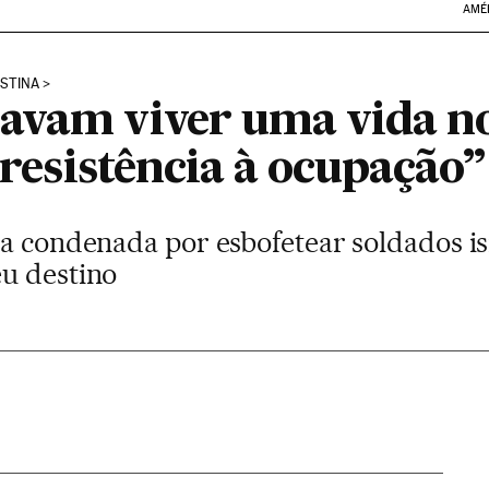
AMÉ
ESTINA
avam viver uma vida n
a resistência à ocupação”
na condenada por esbofetear soldados i
u destino