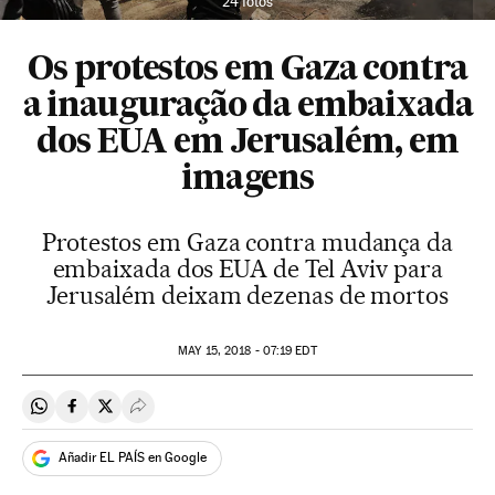
24 fotos
Os protestos em Gaza contra
a inauguração da embaixada
dos EUA em Jerusalém, em
imagens
Protestos em Gaza contra mudança da
embaixada dos EUA de Tel Aviv para
Jerusalém deixam dezenas de mortos
MAY
15, 2018 - 07:19
EDT
Compartir en Whatsapp
Compartir en Facebook
Compartir en Twitter
Desplegar Redes Sociales
Añadir EL PAÍS en Google