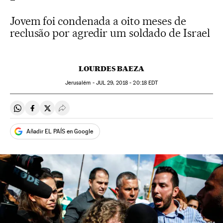
Jovem foi condenada a oito meses de
reclusão por agredir um soldado de Israel
LOURDES BAEZA
Jerusalém -
JUL
29, 2018 - 20:18
EDT
Compartir en Whatsapp
Compartir en Facebook
Compartir en Twitter
Desplegar Redes Sociales
Añadir EL PAÍS en Google