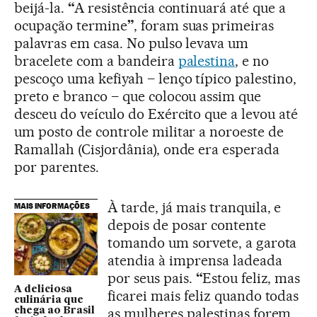
beijá-la.
“
A resistência continuará até que a
ocupação termine
”
, foram suas primeiras
palavras em casa. No pulso levava um
bracelete com a bandeira
palestina
, e no
pescoço uma kefiyah – lenço típico palestino,
preto e branco – que colocou assim que
desceu do veículo do Exército que a levou até
um posto de controle militar a noroeste de
Ramallah (Cisjordânia), onde era esperada
por parentes.
À tarde, já mais tranquila, e
MAIS INFORMAÇÕES
depois de posar contente
tomando um sorvete, a garota
atendia à imprensa ladeada
por seus pais.
“
Estou feliz, mas
A deliciosa
ficarei mais feliz quando todas
culinária que
as mulheres palestinas forem
chega ao Brasil