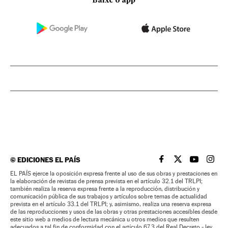
Baixe o app
©
EDICIONES EL PAÍS
EL PAÍS BRASIL EN
EL PAÍS BRASI
EL PAÍS B
EL PA
EL PAÍS ejerce la oposición expresa frente al uso de sus obras y prestaciones en
la elaboración de revistas de prensa prevista en el artículo 32.1 del TRLPI;
también realiza la reserva expresa frente a la reproducción, distribución y
comunicación pública de sus trabajos y artículos sobre temas de actualidad
prevista en el artículo 33.1 del TRLPI; y, asimismo, realiza una reserva expresa
de las reproducciones y usos de las obras y otras prestaciones accesibles desde
este sitio web a medios de lectura mecánica u otros medios que resulten
adecuados a tal fin de conformidad con el artículo 67.3 del Real Decreto - ley