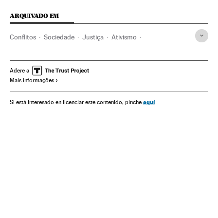
ARQUIVADO EM
Conflitos
Sociedade
Justiça
Ativismo
Conflito árabe-israelense
Israel
Palestina
Prisões
Oriente médio
Centros penitenciários
Ásia
Adere a
Mais informações
Regime penitenciário
Ahed Tamimi
aquí
Si está interesado en licenciar este contenido, pinche