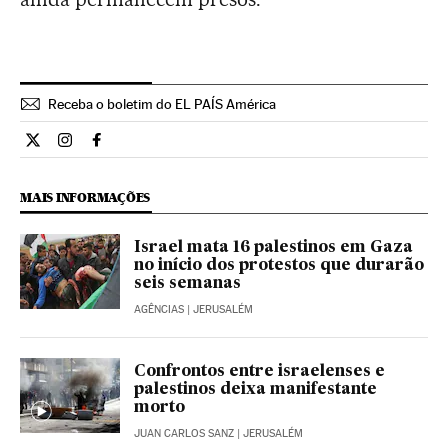
Receba o boletim do EL PAÍS América
Internacional El País Brasil en Twitter
Internacional El País Brasil en Instagram
Internacional El País Brasil en Facebook
MAIS INFORMAÇÕES
Israel mata 16 palestinos em Gaza
no início dos protestos que durarão
seis semanas
AGÊNCIAS
| JERUSALÉM
Confrontos entre israelenses e
palestinos deixa manifestante
morto
JUAN CARLOS SANZ
| JERUSALÉM