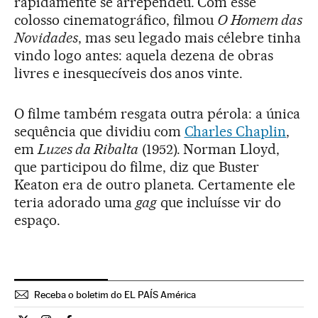
rapidamente se arrependeu. Com esse
colosso cinematográfico, filmou
O Homem das
Novidades
, mas seu legado mais célebre tinha
vindo logo antes: aquela dezena de obras
livres e inesquecíveis dos anos vinte.
O filme também resgata outra pérola: a única
sequência que dividiu com
Charles Chaplin
,
em
Luzes da Ribalta
(1952). Norman Lloyd,
que participou do filme, diz que Buster
Keaton era de outro planeta. Certamente ele
teria adorado uma
gag
que incluísse vir do
espaço.
Receba o boletim do EL PAÍS América