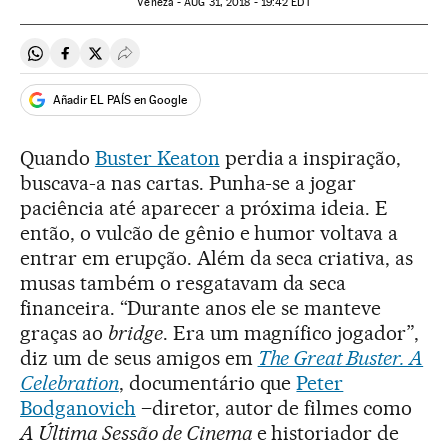
Veneza -
AUG
31, 2018 - 19:42
EDT
Compartir en Whatsapp
Compartir en Facebook
Compartir en Twitter
Desplegar Redes Sociales
Añadir EL PAÍS en Google
Quando
Buster Keaton
perdia a inspiração,
buscava-a nas cartas. Punha-se a jogar
paciência até aparecer a próxima ideia. E
então, o vulcão de gênio e humor voltava a
entrar em erupção. Além da seca criativa, as
musas também o resgatavam da seca
financeira. “Durante anos ele se manteve
graças ao
bridge
. Era um magnífico jogador”,
diz um de seus amigos em
The Great Buster. A
Celebration
, documentário que
Peter
Bodganovich
–diretor, autor de filmes como
A Última Sessão de Cinema
e historiador de