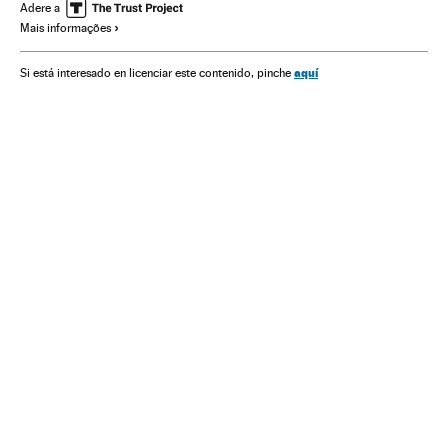
Eventos
Europa
Cultura
Sociedade
Adere a
Mais informações
aquí
Si está interesado en licenciar este contenido, pinche