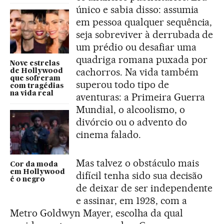
único e sabia disso: assumia
em pessoa qualquer sequência,
seja sobreviver à derrubada de
um prédio ou desafiar uma
quadriga romana puxada por
Nove estrelas
cachorros. Na vida também
de Hollywood
que sofreram
superou todo tipo de
com tragédias
na vida real
aventuras: a Primeira Guerra
Mundial, o alcoolismo, o
divórcio ou o advento do
cinema falado.
Mas talvez o obstáculo mais
Cor da moda
em Hollywood
difícil tenha sido sua decisão
é o negro
de deixar de ser independente
e assinar, em 1928, com a
Metro Goldwyn Mayer, escolha da qual