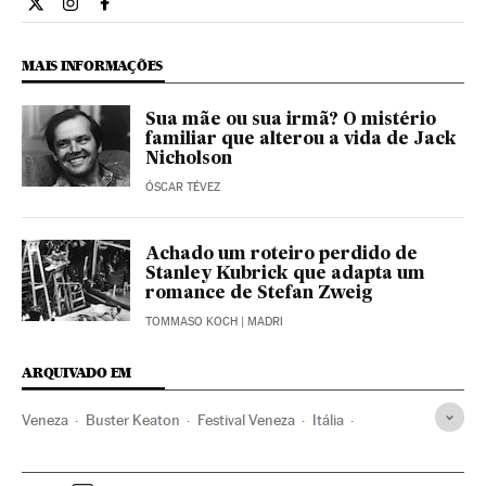
Cultura El País Brasil en Twitter
Cultura El País Brasil en Instagram
Cultura El País Brasil en Facebook
MAIS INFORMAÇÕES
Sua mãe ou sua irmã? O mistério
familiar que alterou a vida de Jack
Nicholson
ÓSCAR TÉVEZ
Achado um roteiro perdido de
Stanley Kubrick que adapta um
romance de Stefan Zweig
TOMMASO KOCH
| MADRI
ARQUIVADO EM
Veneza
Buster Keaton
Festival Veneza
Itália
Festivais cinema
Festivais
Europa Ocidental
Cinema