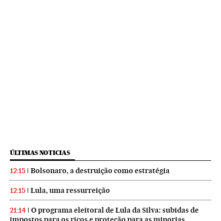
ÚLTIMAS NOTICIAS
Bolsonaro, a destruição como estratégia
12:15
Lula, uma ressurreição
12:15
O programa eleitoral de Lula da Silva: subidas de
21:14
impostos para os ricos e proteção para as minorias