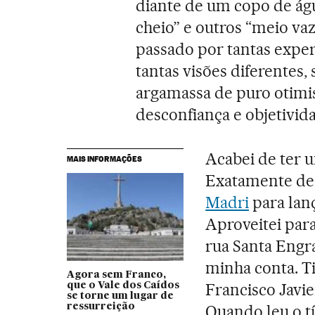
diante de um copo de ág
cheio” e outros “meio vaz
passado por tantas exper
tantas visões diferentes
argamassa de puro otim
desconfiança e objetivida
Acabei de ter u
MAIS INFORMAÇÕES
Exatamente dez
Madri
para lan
Aproveitei par
rua Santa Engr
minha conta. T
Agora sem Franco,
Francisco Javi
que o Vale dos Caídos
se torne um lugar de
ressurreição
Quando leu o tí