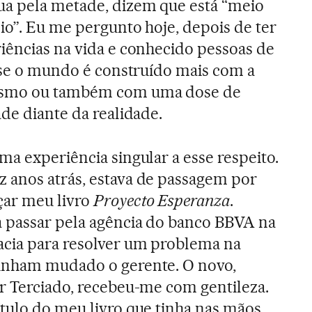
ua pela metade, dizem que está “meio
io”. Eu me pergunto hoje, depois de ter
iências na vida e conhecido pessoas de
, se o mundo é construído mais com a
ismo ou também com uma dose de
de diante da realidade.
ma experiência singular a esse respeito.
 anos atrás, estava de passagem por
çar meu livro
Proyecto Esperanza
.
a passar pela agência do banco BBVA na
acia para resolver um problema na
inham mudado o gerente. O novo,
er Terciado, recebeu-me com gentileza.
tulo do meu livro que tinha nas mãos,