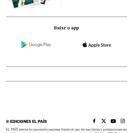
Baixe o app
©
EDICIONES EL PAÍS
EL PAÍS BRASIL EN
EL PAÍS BRASI
EL PAÍS B
EL PA
EL PAÍS ejerce la oposición expresa frente al uso de sus obras y prestaciones en