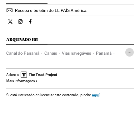
Receba o boletim do EL PAÍS América.
Economia El País Brasil en Twitter
Economia El País Brasil en Instagram
Economia El País Brasil en Facebook
ARQUIVADO EM
Canal do Panamá
Canais
Vias navegáveis
Panamá
Tráfego marítimo
Rotas transporte
Obras hidráulicas
América Central
Transporte marítimo
Obras públicas
Adere a
Mais informações
América Latina
América
Transporte
Urbanismo
aquí
Si está interesado en licenciar este contenido, pinche