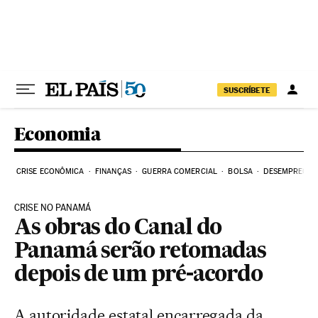
Pular para o conteúdo
SUSCRÍBETE
Economia
CRISE ECONÔMICA
FINANÇAS
GUERRA COMERCIAL
BOLSA
DESEMPREGO
CRISE NO PANAMÁ
As obras do Canal do
Panamá serão retomadas
depois de um pré-acordo
A autoridade estatal encarregada da