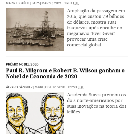
MARC ESPAÑOL
|
Cairo
|
MAR 27, 2021 - 16:01
EDT
Ampliação da passagem em
2015, que custou 7,9 bilhões
de dólares, mostra suas
fraquezas após encalhe do
meganavio ‘Ever Given’
provocar uma crise
comercial global
PRÊMIO NOBEL 2020
Paul R. Milgrom e Robert B. Wilson ganham o
Nobel de Economia de 2020
ÁLVARO SÁNCHEZ
|
Madri
|
OCT 12, 2020 - 09:50
EDT
Academia Sueca premiou os
dois norte-americanos por
suas inovações na teoria dos
leilões