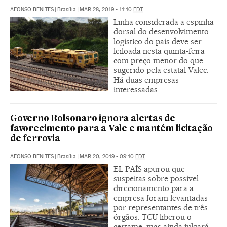
AFONSO BENITES
|
Brasília
|
MAR 28, 2019 - 11:10
EDT
Linha considerada a espinha
dorsal do desenvolvimento
logístico do país deve ser
leiloada nesta quinta-feira
com preço menor do que
sugerido pela estatal Valec.
Há duas empresas
interessadas.
Governo Bolsonaro ignora alertas de
favorecimento para a Vale e mantém licitação
de ferrovia
AFONSO BENITES
|
Brasília
|
MAR 20, 2019 - 09:10
EDT
EL PAÍS apurou que
suspeitas sobre possível
direcionamento para a
empresa foram levantadas
por representantes de três
órgãos. TCU liberou o
certame, mas ainda julgará