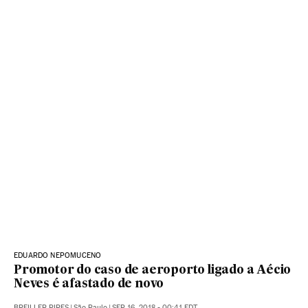
EDUARDO NEPOMUCENO
Promotor do caso de aeroporto ligado a Aécio
Neves é afastado de novo
BREILLER PIRES
|
São Paulo
|
SEP 16, 2018 - 00:41
EDT