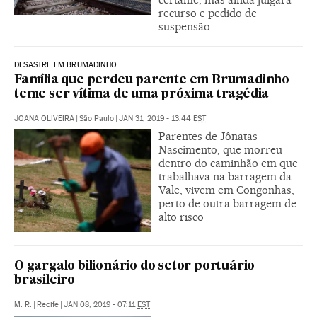
recurso e pedido de
suspensão
DESASTRE EM BRUMADINHO
Família que perdeu parente em Brumadinho
teme ser vítima de uma próxima tragédia
JOANA OLIVEIRA
|
São Paulo
|
JAN 31, 2019 - 13:44
EST
Parentes de Jônatas
Nascimento, que morreu
dentro do caminhão em que
trabalhava na barragem da
Vale, vivem em Congonhas,
perto de outra barragem de
alto risco
O gargalo bilionário do setor portuário
brasileiro
M. R.
|
Recife
|
JAN 08, 2019 - 07:11
EST