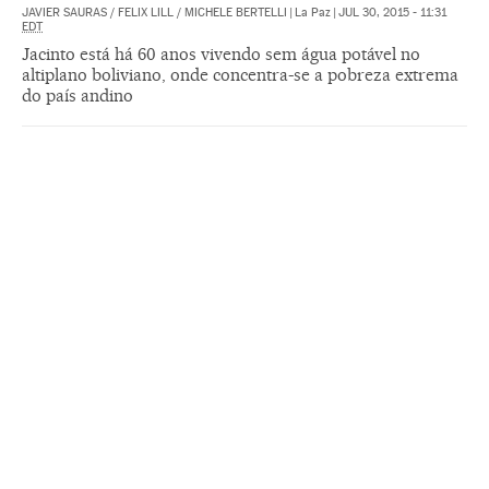
JAVIER SAURAS
/
FELIX LILL
/
MICHELE BERTELLI
|
La Paz
|
JUL 30, 2015 - 11:31
EDT
Jacinto está há 60 anos vivendo sem água potável no
altiplano boliviano, onde concentra-se a pobreza extrema
do país andino