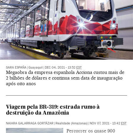
SARA ESPAÑA
|
Guayaquil
|
DEC 04, 2021 - 13:52
EST
Megaobra da empresa espanhola Acciona custou mais de
2 bilhões de dólares e continua sem data de inauguração
após oito anos
Viagem pela BR-319: estrada rumo à
destruição da Amazônia
NAIARA GALARRAGA GORTÁZAR
|
Realidade (Amazonas)
|
NOV 07, 2021 - 13:42
EST
Percorrer os quase 900