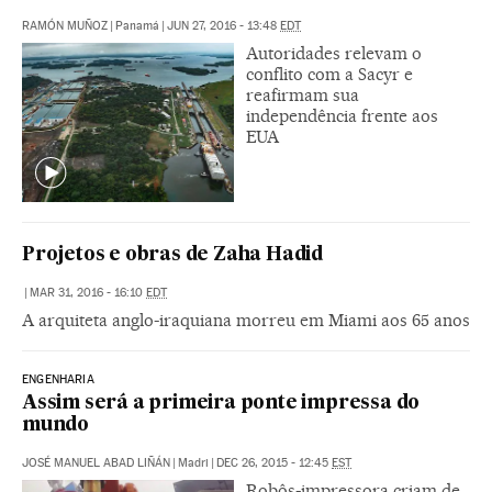
RAMÓN MUÑOZ
|
Panamá
|
JUN 27, 2016 - 13:48
EDT
Autoridades relevam o
conflito com a Sacyr e
reafirmam sua
independência frente aos
EUA
Projetos e obras de Zaha Hadid
|
MAR 31, 2016 - 16:10
EDT
A arquiteta anglo-iraquiana morreu em Miami aos 65 anos
ENGENHARIA
Assim será a primeira ponte impressa do
mundo
JOSÉ MANUEL ABAD LIÑÁN
|
Madri
|
DEC 26, 2015 - 12:45
EST
Robôs-impressora criam de