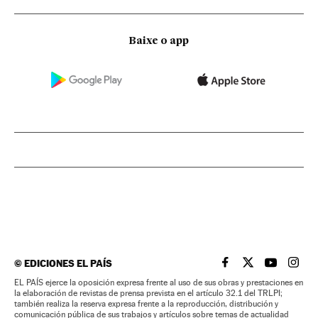
Baixe o app
©
EDICIONES EL PAÍS
EL PAÍS BRASIL EN
EL PAÍS BRASI
EL PAÍS B
EL PA
EL PAÍS ejerce la oposición expresa frente al uso de sus obras y prestaciones en
la elaboración de revistas de prensa prevista en el artículo 32.1 del TRLPI;
también realiza la reserva expresa frente a la reproducción, distribución y
comunicación pública de sus trabajos y artículos sobre temas de actualidad