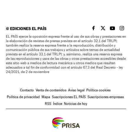
©
EDICIONES EL PAÍS
EL PAÍS BRASIL EN
EL PAÍS BRASI
EL PAÍS B
EL PA
EL PAÍS ejerce la oposición expresa frente al uso de sus obras y prestaciones en
la elaboración de revistas de prensa prevista en el artículo 32.1 del TRLPI;
también realiza la reserva expresa frente a la reproducción, distribución y
comunicación pública de sus trabajos y artículos sobre temas de actualidad
prevista en el artículo 33.1 del TRLPI; y, asimismo, realiza una reserva expresa
de las reproducciones y usos de las obras y otras prestaciones accesibles desde
este sitio web a medios de lectura mecánica u otros medios que resulten
adecuados a tal fin de conformidad con el artículo 67.3 del Real Decreto - ley
24/2021, de 2 de noviembre
Contacto
Venta de contenidos
Aviso legal
Política cookies
Política de privacidad
Mapa
Suscripciones EL PAÍS
Suscripciones empresas
RSS
Índice
Noticias de hoy