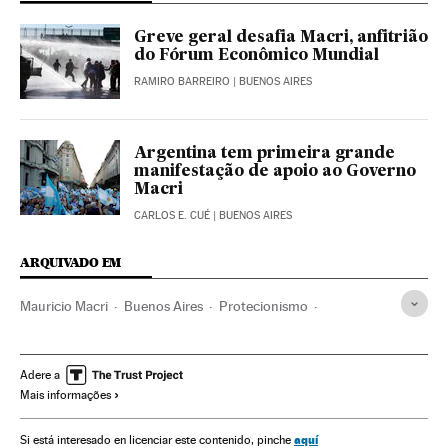
Greve geral desafia Macri, anfitrião
do Fórum Econômico Mundial
RAMIRO BARREIRO
| BUENOS AIRES
Argentina tem primeira grande
manifestação de apoio ao Governo
Macri
CARLOS E. CUÉ
| BUENOS AIRES
ARQUIVADO EM
Mauricio Macri
Buenos Aires
Protecionismo
Argentina
Política comercial
América do Sul
América Latina
Obras públicas
América
Comércio
Adere a
Mais informações
Urbanismo
Indústria
aquí
Si está interesado en licenciar este contenido, pinche