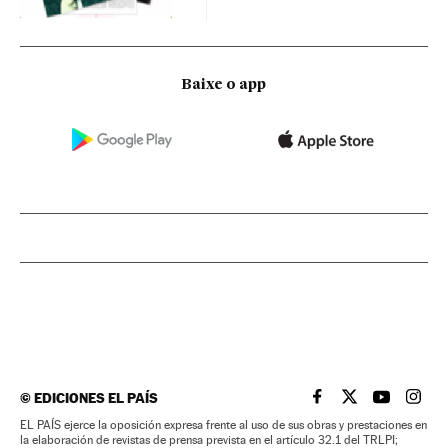
Baixe o app
©
EDICIONES EL PAÍS
EL PAÍS BRASIL EN
EL PAÍS BRASI
EL PAÍS B
EL PA
EL PAÍS ejerce la oposición expresa frente al uso de sus obras y prestaciones en
la elaboración de revistas de prensa prevista en el artículo 32.1 del TRLPI;