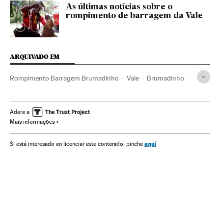
As últimas notícias sobre o
rompimento de barragem da Vale
ARQUIVADO EM
Rompimento Barragem Brumadinho
Vale
Brumadinho
Acidentes mineração
Rejeitos industriais
Inundações
Barragens
Minas Gerais
Brasil
América do Sul
Adere a
Mais informações
América Latina
Problemas ambientais
Matérias-primas
Obras públicas
América
Urbanismo
Meio ambiente
aquí
Si está interesado en licenciar este contenido, pinche