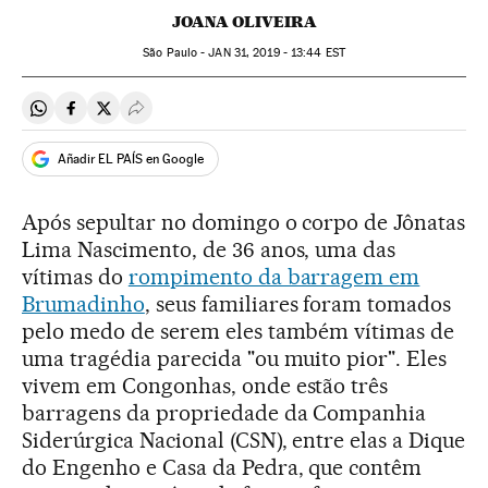
JOANA OLIVEIRA
São Paulo -
JAN
31, 2019 - 13:44
EST
Compartir en Whatsapp
Compartir en Facebook
Compartir en Twitter
Desplegar Redes Sociales
Añadir EL PAÍS en Google
Após sepultar no domingo o corpo de Jônatas
Lima Nascimento, de 36 anos, uma das
vítimas do
rompimento da barragem em
Brumadinho
, seus familiares foram tomados
pelo medo de serem eles também vítimas de
uma tragédia parecida "ou muito pior". Eles
vivem em Congonhas, onde estão três
barragens da propriedade da Companhia
Siderúrgica Nacional (CSN), entre elas a Dique
do Engenho e Casa da Pedra, que contêm