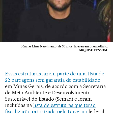
Jônatas Lima Nascimento, de 36 anos, faleceu em Brumadinho.
ARQUIVO PESSOAL
Essas estruturas fazem parte de uma lista de
22 barragens sem garantia de estabilidade
em Minas Gerais, de acordo com a Secretaria
de Meio Ambiente e Desenvolvimento
Sustentável do Estado (Semad) e foram
incluídas na
lista de estruturas que terão
fiscalização priorizada pelo Governo
federal.