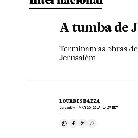
Internacional
A tumba de Je
Terminam as obras de 
Jerusalém
LOURDES BAEZA
Jerusalém -
MAR
20, 2017 - 14:57
EDT
Compartir en Whatsapp
Compartir en Facebook
Compartir en Twitter
Desplegar Redes Soci