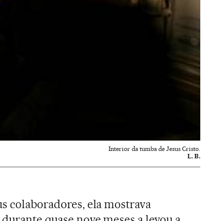
Interior da tumba de Jesus Cristo.
L. B.
us colaboradores, ela mostrava
 durante quase nove meses a levou a