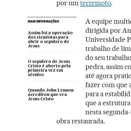
por um
terremoto
.
A equipe multid
MAIS INFORMAÇÕES
dirigida por A
Assim foi a operação
dos cientistas para
Universidade P
abrir o sepulcro de
Jesus
trabalho de lim
do seu trabalho
O sepulcro de Jesus
pedra, assim co
Cristo é aberto pela
primeira vez em
até agora prati
séculos
fazer com que 
Quando John Lennon
para a estabil
acreditou que era
Jesus Cristo
que a estrutura
nesta segunda-
obra restaurada.