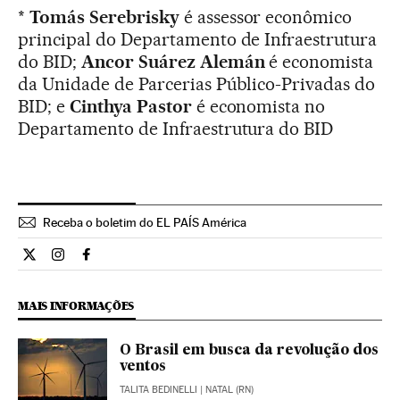
*
Tomás Serebrisky
é assessor econômico
principal do Departamento de Infraestrutura
do BID;
Ancor Suárez Alemán
é economista
da Unidade de Parcerias Público-Privadas do
BID; e
Cinthya Pastor
é economista no
Departamento de Infraestrutura do BID
Receba o boletim do EL PAÍS América
Opiniao El País Brasil en Twitter
Opiniao El País Brasil en Instagram
Opiniao El País Brasil en Facebook
MAIS INFORMAÇÕES
O Brasil em busca da revolução dos
ventos
TALITA BEDINELLI
| NATAL (RN)