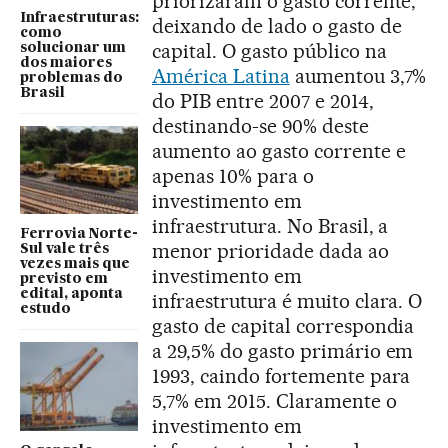
priorizaram o gasto corrente,
Infraestruturas:
deixando de lado o gasto de
como
capital. O gasto público na
solucionar um
dos maiores
América Latina
aumentou 3,7%
problemas do
Brasil
do PIB entre 2007 e 2014,
destinando-se 90% deste
aumento ao gasto corrente e
apenas 10% para o
investimento em
infraestrutura. No Brasil, a
Ferrovia Norte-
menor prioridade dada ao
Sul vale três
vezes mais que
investimento em
previsto em
edital, aponta
infraestrutura é muito clara. O
estudo
gasto de capital correspondia
a 29,5% do gasto primário em
1993, caindo fortemente para
5,7% em 2015. Claramente o
investimento em