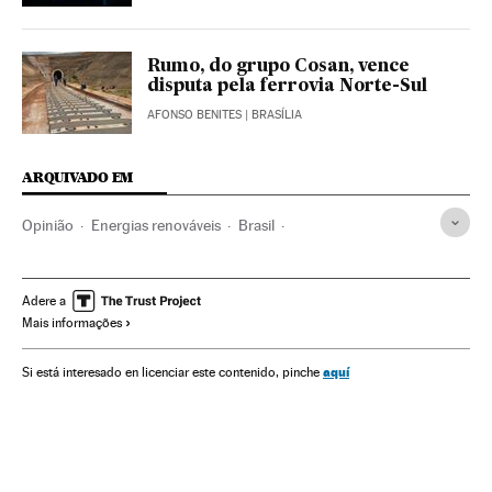
Rumo, do grupo Cosan, vence
disputa pela ferrovia Norte-Sul
AFONSO BENITES
| BRASÍLIA
ARQUIVADO EM
Opinião
Energias renováveis
Brasil
Construção ferroviárias
América do Sul
América Latina
Obras públicas
Trens
América
Transporte ferroviário
Adere a
Mais informações
Urbanismo
Economia
Transporte
Fontes energia
Energia
PlanetaBID
Planeta Futuro
aquí
Si está interesado en licenciar este contenido, pinche