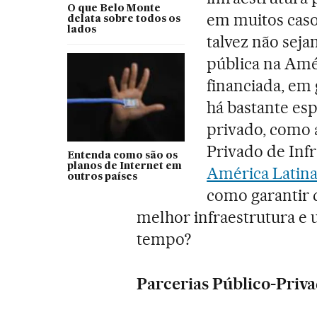
O que Belo Monte
em muitos casos
delata sobre todos os
lados
talvez não seja
pública na Amé
financiada, em 
há bastante es
privado, como 
Privado de Infr
Entenda como são os
planos de Internet em
América Latina
outros países
como garantir 
melhor infraestrutura e
tempo?
Parcerias Público-Priv