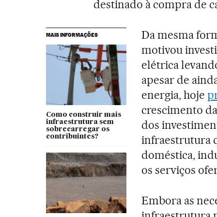
destinado à compra de c
Da mesma forma
MAIS INFORMAÇÕES
motivou invest
elétrica levando
apesar de ainda
energia, hoje
p
crescimento da
Como construir mais
dos investimen
infraestrutura sem
sobrecarregar os
contribuintes?
infraestrutura
doméstica, indu
os serviços ofe
Embora as nece
infraestrutura 